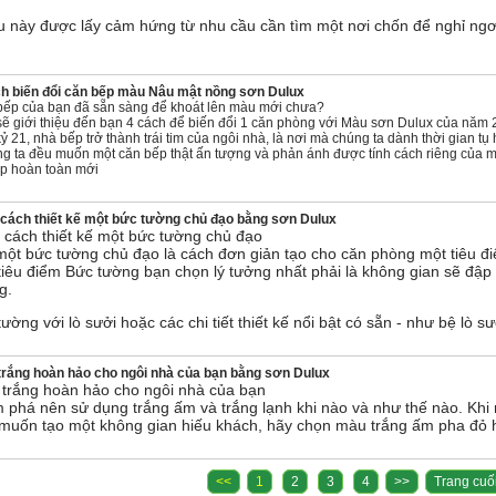
 này được lấy cảm hứng từ nhu cầu cần tìm một nơi chốn để nghỉ ngơ
ch biến đổi căn bếp màu Nâu mật nồng sơn Dulux
ếp của bạn đã sẵn sàng để khoát lên màu mới chưa?
sẽ giới thiệu đến bạn 4 cách để biến đổi 1 căn phòng với Màu sơn Dulux của nă
kỷ 21, nhà bếp trở thành trái tim của ngôi nhà, là nơi mà chúng ta dành thời gian 
ng ta đều muốn một căn bếp thật ấn tượng và phản ánh được tính cách riêng của m
p hoàn toàn mới
cách thiết kế một bức tường chủ đạo bằng sơn Dulux
cách thiết kế một bức tường chủ đạo
một bức tường chủ đạo là cách đơn giản tạo cho căn phòng một tiêu đ
iêu điểm Bức tường bạn chọn lý tưởng nhất phải là không gian sẽ đập
g.
ường với lò sưởi hoặc các chi tiết thiết kế nổi bật có sẵn - như bệ lò sư
trắng hoàn hảo cho ngôi nhà của bạn bằng sơn Dulux
trắng hoàn hảo cho ngôi nhà của bạn
 phá nên sử dụng trắng ấm và trắng lạnh khi nào và như thế nào. Kh
muốn tạo một không gian hiếu khách, hãy chọn màu trắng ấm pha đỏ 
<<
1
2
3
4
>>
Trang cuố