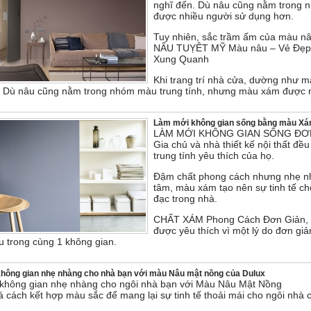
nghĩ đến. Dù nâu cũng nằm trong 
được nhiều người sử dụng hơn.
Tuy nhiên, sắc trầm ấm của màu nâu 
NÂU TUỴÊT MỸ Màu nâu – Vẻ Đẹp 
Xung Quanh
Khi trang trí nhà cửa, dường như 
. Dù nâu cũng nằm trong nhóm màu trung tính, nhưng màu xám được 
Làm mới không gian sống bằng màu Xá
LÀM MỚI KHÔNG GIAN SỐNG ĐƠN
Gia chủ và nhà thiết kế nội thất đ
trung tính yêu thích của họ.
Đậm chất phong cách nhưng nhẹ nh
tâm, màu xám tạo nên sự tinh tế cho
đạc trong nhà.
CHẤT XÁM Phong Cách Đơn Giản, Ti
được yêu thích vì một lý do đơn gi
u trong cùng 1 không gian.
không gian nhẹ nhàng cho nhà bạn với màu Nâu mật nồng của Dulux
không gian nhẹ nhàng cho ngôi nhà bạn với Màu Nâu Mật Nồng
 cách kết hợp màu sắc để mang lại sự tinh tế thoải mái cho ngôi nhà