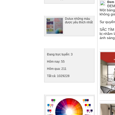
Đem 
ĐEM
Một bảng 
Tin tức nổi bật
không gi
Dulux những màu
Sự quyến
được yêu thích nhất
SẮC TÍM 
bị nhầm l
ánh sáng
Thống kê truy cập
Đang trực tuyến:
3
Hôm nay:
55
Hôm qua:
211
Tất cả:
1029228
Ảnh quảng cáo