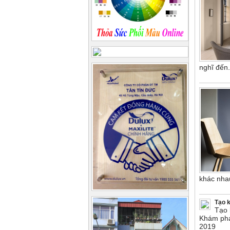
nghĩ đến
khác nha
Tạo 
Tạo 
Khám phá
2019