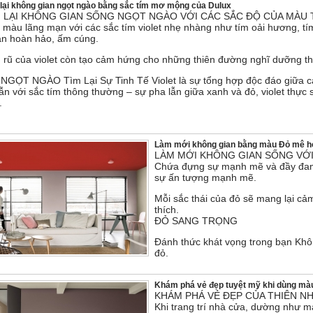
lại không gian ngọt ngào bằng sắc tím mơ mộng của Dulux
 LẠI KHÔNG GIAN SỐNG NGỌT NGÀO VỚI CÁC SẮC ĐỘ CỦA MÀU 
màu lãng mạn với các sắc tím violet nhẹ nhàng như tím oải hương, tí
an hoàn hảo, ấm cúng.
 rũ của violet còn tạo cảm hứng cho những thiên đường nghĩ dưỡng th
NGỌT NGÀO Tìm Lại Sự Tinh Tế Violet là sự tổng hợp độc đáo giữa c
ẫn với sắc tím thông thường – sự pha lẫn giữa xanh và đỏ, violet thực 
.
Làm mới không gian bằng màu Đỏ mê h
LÀM MỚI KHÔNG GIAN SỐNG VỚI
Chứa đựng sự mạnh mẽ và đầy đam 
sự ấn tượng mạnh mẽ.
Mỗi sắc thái của đỏ sẽ mang lại cả
thích.
ĐỎ SANG TRỌNG
Đánh thức khát vọng trong bạn Khô
đỏ.
Khám phá vẻ đẹp tuyệt mỹ khi dùng mà
KHÁM PHÁ VẺ ĐẸP CỦA THIÊN N
Khi trang trí nhà cửa, dường như 