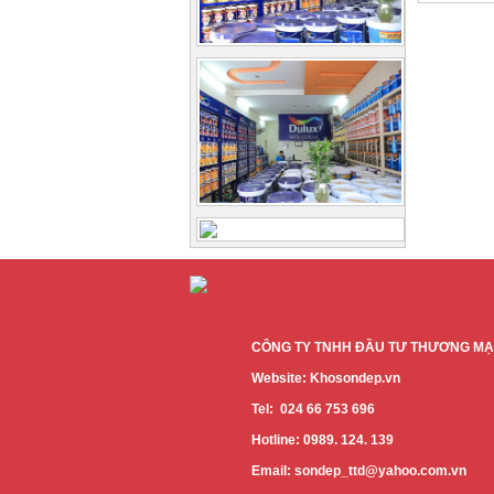
CÔNG TY TNHH ĐẦU TƯ THƯƠNG MẠI
Website: Khosondep.vn
Tel: 024 66 753 696
Hotline: 0989. 124. 139
Email: sondep_ttd@yahoo.com.vn