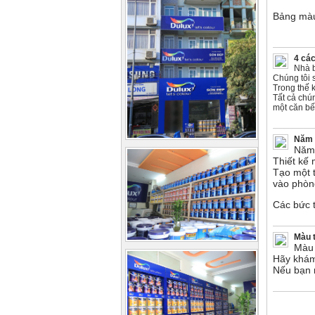
Bảng màu
4 cá
Nhà b
Chúng tôi 
Trong thế 
Tất cả chú
một căn bế
Năm 
Năm 
Thiết kế 
Tạo một t
vào phòn
Các bức t
Màu 
Màu 
Hãy khám
Nếu bạn 