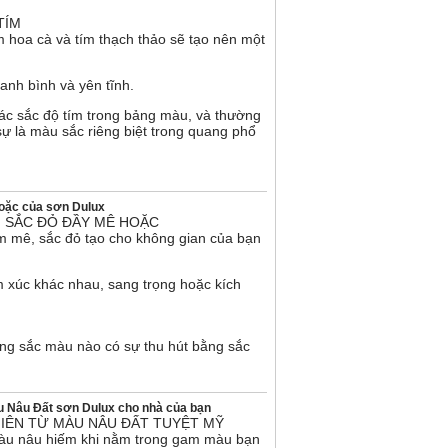
TÍM
m hoa cà và tím thạch thảo sẽ tạo nên một
anh bình và yên tĩnh.
ác sắc độ tím trong bảng màu, và thường
sự là màu sắc riêng biệt trong quang phổ
oặc của sơn Dulux
 SẮC ĐỎ ĐẦY MÊ HOẶC
mê, sắc đỏ tạo cho không gian của bạn
m xúc khác nhau, sang trọng hoặc kích
ng sắc màu nào có sự thu hút bằng sắc
u Nâu Đất sơn Dulux cho nhà của bạn
HIÊN TỪ MÀU NÂU ĐẤT TUYỆT MỸ
màu nâu hiếm khi nằm trong gam màu bạn