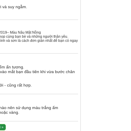
i và suy ngẫm.
m 2019– Màu Nâu Mật Nồng
tụ họp cùng bạn bè và những người thân yêu.
ình và sơn là cách đơn giản nhất để bạn có ngay
iểm ấn tượng.
 vào mắt bạn đầu tiên khi vừa bước chân
ởi - cũng rất hợp.
i nào nên sử dụng màu trắng ấm
hoặc vàng.
i »