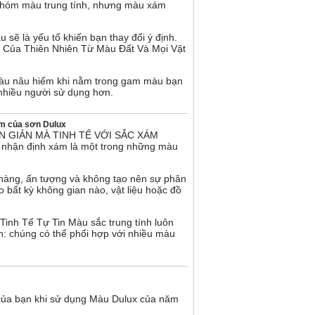
nhóm màu trung tính, nhưng màu xám
sẽ là yếu tố khiến bạn thay đổi ý định.
Của Thiên Nhiên Từ Màu Đất Và Mọi Vật
màu nâu hiếm khi nằm trong gam màu bạn
nhiều người sử dụng hơn.
m của sơn Dulux
 GIẢN MÀ TINH TẾ VỚI SẮC XÁM
ều nhận định xám là một trong những màu
àng, ấn tượng và không tạo nên sự phân
 bất kỳ không gian nào, vật liệu hoặc đồ
nh Tế Tự Tin Màu sắc trung tính luôn
ản: chúng có thể phối hợp với nhiều màu
 của bạn khi sử dụng Màu Dulux của năm