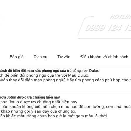
 - Hà Nội ;Cơ sở 2:278 Nguyễn Trãi-Thanh Xuân- Hà Nội
Báo giá
Dịch vụ
Tư vấn
Điều khoản và chính sách
cách để biến đổi màu sắc phòng ngủ của trẻ bằng sơn Dulux
ch để biến đổi phòng ngủ của trẻ với Màu Dulux
muốn thay đổi diện mạo phòng ngủ? Hãy tìm phong cách phù hợp cho t
sơn Jotun được ưa chuộng hiện nay
sơn Jotun được ưa chuộng nhất hiện nay
băn khoăn không biết nên chọn màu nào để sơn tường, sơn nhà, hoàn t
 khảo những gợi ý sau đây của chúng tôi.
ần khiết: màu trắng chưa bao giờ là một gam màu lỗi thời