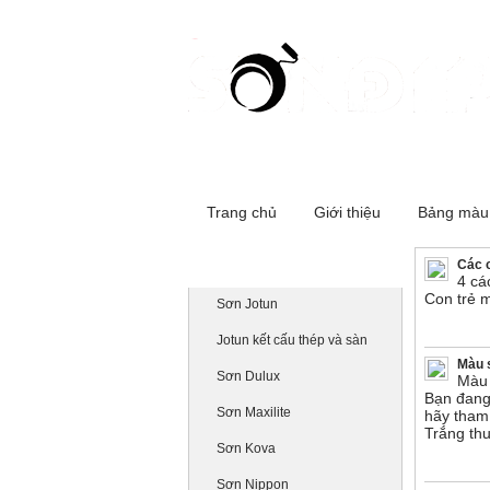
Cơ sở 1:516 Đường Láng - Đống Đa
Trang chủ
Giới thiệu
Bảng màu
Các 
Danh mục sản phẩm
4 cá
Con trẻ 
Sơn Jotun
Jotun kết cấu thép và sàn
Màu 
Sơn Dulux
Màu 
Bạn đang 
Sơn Maxilite
hãy tham
Trắng thu
Sơn Kova
Sơn Nippon