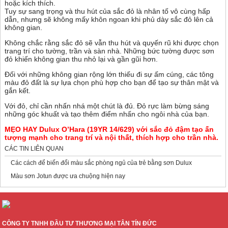
hoặc kích thích.
Tuy sự sang trọng và thu hút của sắc đỏ là nhân tố vô cùng hấp
dẫn, nhưng sẽ không mấy khôn ngoan khi phủ dày sắc đỏ lên cả
không gian.
Không chắc rằng sắc đỏ sẽ vẫn thu hút và quyến rũ khi được chọn
trang trí cho tường, trần và sàn nhà. Những bức tường được sơn
đỏ khiến không gian thu nhỏ lại và gần gũi hơn.
Đối với những không gian rộng lớn thiếu đi sự ấm cúng, các tông
màu đỏ đất là sự lựa chọn phù hợp cho bạn để tạo sự thân mật và
gắn kết.
Với đỏ, chỉ cần nhấn nhá một chút là đủ. Đỏ rực làm bừng sáng
những góc khuất và tạo thêm điểm nhấn cho ngôi nhà của bạn.
MẸO HAY Dulux O’Hara (19YR 14/629) với sắc đỏ đậm tạo ấn
tượng mạnh cho trang trí và nội thất, thích hợp cho trần nhà.
CÁC TIN LIÊN QUAN
Các cách để biến đổi màu sắc phòng ngủ của trẻ bằng sơn Dulux
Màu sơn Jotun được ưa chuộng hiện nay
CÔNG TY TNHH ĐẦU TƯ THƯƠNG MẠI TÂN TÍN ĐỨC