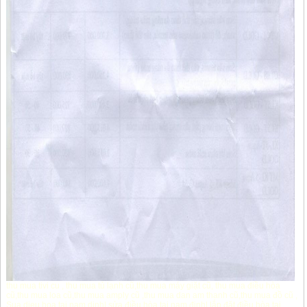
thu mua tivi cu
,
thu mua tủ lạnh cũ
,
thu mua máy giặt cũ
,
thu mua điều hòa
cũ
,
thu mua loa cũ
,
thu mua amply cũ
,
thu mua dan am thanh cũ
,
thu mua đồ cũ
,
Sua dieu hoa tai nam dinh
|
sửa điều hòa tại nam định
|
lắp đặt điều hòa tại