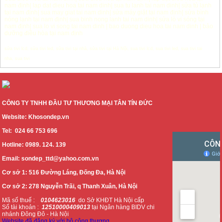
nam định
|
lap dat dieu hoa tai nam dinh
|
sua tu lanh tai nam dinh
|
sửa tủ lạnh
tại nam định
|
sua may giat tai nam dinh
|
sửa máy giặt tại nam định
|
sửa bình
nóng lạnh tại nam định
|
sua binh nong lanh tai nam dinh
|
sửa lò vi sóng tại
nam định
|
sua lo vi song tai nam dinh
|
bao duong dieu hoa tai nam dinh
|
bảo
dưỡng điều hòa tại nam định
sửa tivi lcd
,
sửa tivi led
,
sửa tivi tại nhà
,
sửa tivi tại Hà Nội
,
sua tivi lcd
,
sua tivi led
,
sua tivi tai
nha
,
sua tivi
CÔNG TY TNHH ĐẦU TƯ THƯƠNG MẠI TÂN TÍN ĐỨC
Website: Khosondep.vn
Tel: 024 66 753 696
Hotline: 0989. 124. 139
Email: sondep_ttd@yahoo.com.vn
Cơ sở 1: 516 Đường Láng, Đống Đa, Hà Nội
Cơ sở 2: 278 Nguyễn Trãi, q Thanh Xuân, Hà Nội
Mã số thuế :
0104623016
do Sở KHĐT Hà Nội cấp
Số tài khoản :
12510000409013
tại Ngân hàng BIDV chi
nhánh Đông Đô - Hà Nội
Website đã đăng ký với bộ công thương