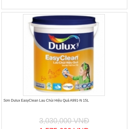
Sơn Dulux EasyClean Lau Chùi Hiệu Quả A991-N 15L
3,030,000 VNĐ