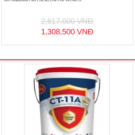
Sơn Jotashield Flex ( NEW) Che Phủ Vết Nứt 5l
2,617,000 VNĐ
1,308,500 VNĐ
Sản phẩm nổi bật