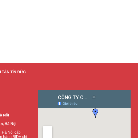
 TÂN TÍN ĐỨC
à Nội
n, Hà Nội
 Hà Nội cấp
n hàng BIDV chi