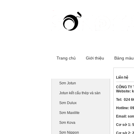
Cơ sở 1:516 Đường Láng - Đống Đa
Trang chủ
Giới thiệu
Bảng màu
Danh mục sản phẩm
Liên hệ
Sơn Jotun
CÔNG TY 
Website: 
Jotun kết cấu thép và sàn
Tel: 024 
Sơn Dulux
Hotline: 0
Sơn Maxilite
Email: so
Sơn Kova
Cơ sở 1: 
Sơn Nippon
Cơ sở 2: 2