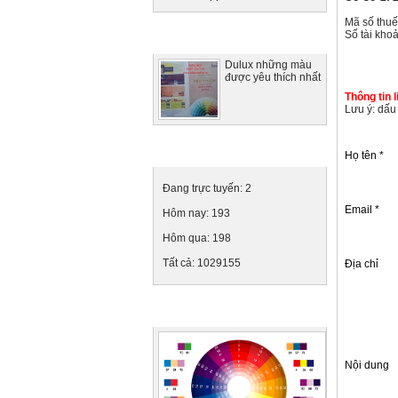
Mã số th
Số tài kho
Tin tức nổi bật
Dulux những màu
được yêu thích nhất
Thông tin l
Lưu ý: dấu
Thống kê truy cập
Họ tên *
Đang trực tuyến:
2
Email *
Hôm nay:
193
Hôm qua:
198
Tất cả:
1029155
Địa chỉ
Ảnh quảng cáo
Nội dung