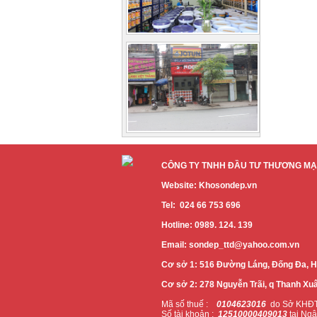
CÔNG TY TNHH ĐẦU TƯ THƯƠNG MẠI
Website: Khosondep.vn
Tel: 024 66 753 696
Hotline: 0989. 124. 139
Email: sondep_ttd@yahoo.com.vn
Cơ sở 1: 516 Đường Láng, Đống Đa, H
Cơ sở 2: 278 Nguyễn Trãi, q Thanh Xuâ
Mã số thuế :
0104623016
do Sở KHĐT
Số tài khoản :
12510000409013
tại Ngâ