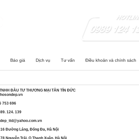
 - Hà Nội ;Cơ sở 2:278 Nguyễn Trãi-Thanh Xuân- Hà Nội
Báo giá
Dịch vụ
Tư vấn
Điều khoản và chính sách
TNHH ĐẦU TƯ THƯƠNG MẠI TÂN TÍN ĐỨC
khosondep.vn
66 753 696
989. 124. 139
ndep_ttd@yahoo.com.vn
516 Đường Láng, Đống Đa, Hà Nội
78 Nguyễn Trãi, Q Thanh Xuân, Hà Nội