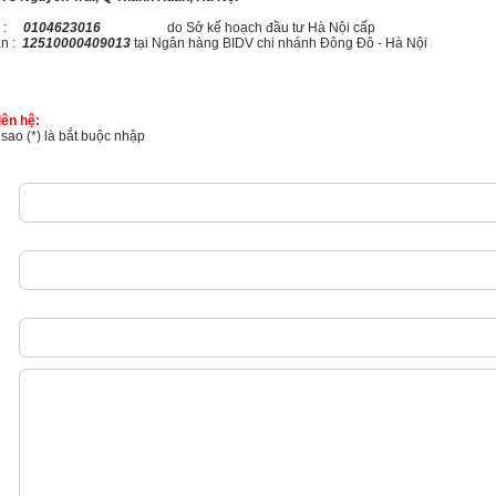
uế :
0104623016
do Sở kế hoạch đầu tư Hà Nội cấp
ản :
12510000409013
tại Ngân hàng BIDV chi nhánh Đông Đô - Hà Nội
iên hệ:
 sao (*) là bắt buộc nhập