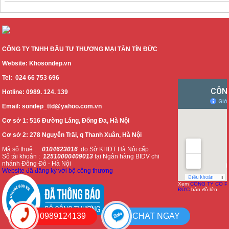
CÔNG TY TNHH ĐẦU TƯ THƯƠNG MẠI TÂN TÍN ĐỨC
Website: Khosondep.vn
Tel: 024 66 753 696
Hotline: 0989. 124. 139
Email: sondep_ttd@yahoo.com.vn
Cơ sở 1: 516 Đường Láng, Đống Đa, Hà Nội
Cơ sở 2: 278 Nguyễn Trãi, q Thanh Xuân, Hà Nội
Mã số thuế :
0104623016
do Sở KHĐT Hà Nội cấp
Số tài khoản :
12510000409013
tại Ngân hàng BIDV chi
nhánh Đông Đô - Hà Nội
Website đã đăng ký với bộ công thương
Xem
CÔNG TY CỔ P
ĐỨC
bản đồ lớn
0989124139
CHAT NGAY