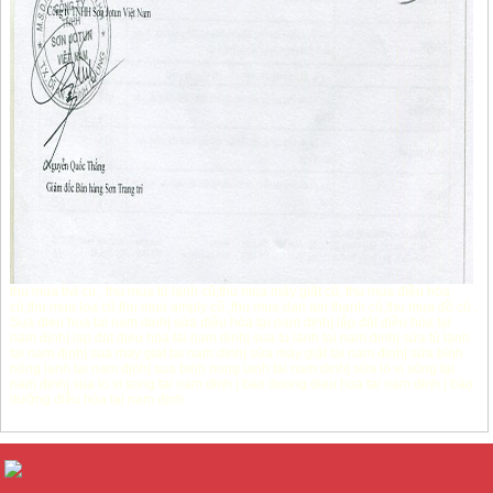
thu mua tivi cu
,
thu mua tủ lạnh cũ
,
thu mua máy giặt cũ
,
thu mua điều hòa
cũ
,
thu mua loa cũ
,
thu mua amply cũ
,
thu mua dan am thanh cũ
,
thu mua đồ cũ
,
Sua dieu hoa tai nam dinh
|
sửa điều hòa tại nam định
|
lắp đặt điều hòa tại
nam định
|
lap dat dieu hoa tai nam dinh
|
sua tu lanh tai nam dinh
|
sửa tủ lạnh
tại nam định
|
sua may giat tai nam dinh
|
sửa máy giặt tại nam định
|
sửa bình
nóng lạnh tại nam định
|
sua binh nong lanh tai nam dinh
|
sửa lò vi sóng tại
nam định
|
sua lo vi song tai nam dinh
|
bao duong dieu hoa tai nam dinh
|
bảo
dưỡng điều hòa tại nam định