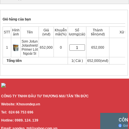
Giỏ hàng của bạn
Hình
Giá
Khuyễn
Số
Thành
STT
Tên
Xử lý
ảnh
(vnđ)
mãi(%)
lượng(cái)
tiền(vnđ)
Sơn Jotun
Xóa
Jotashield
1
652,000
0
652,000
Primer Lót
Ngoài 5l
Tổng tiền
1( Cái )
652,000(vnđ)
Thanh thoán
Tiếp tục mua hàng
CÔNG TY TNHH ĐẦU TƯ THƯƠNG MẠI TÂN TÍN ĐỨC
Website: Khosondep.vn
Tel: 024 66 753 696
Hotline: 0989. 124. 139
Email: sondep_ttd@yahoo.com.vn