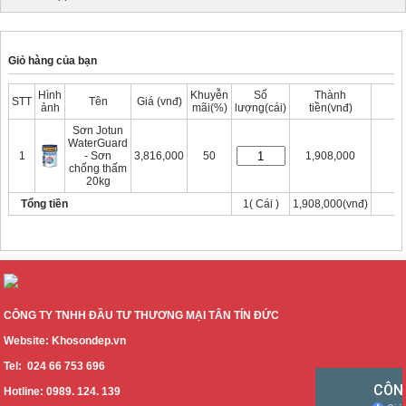
Giỏ hàng của bạn
Hình
Khuyễn
Số
Thành
STT
Tên
Giá (vnđ)
ảnh
mãi(%)
lượng(cái)
tiền(vnđ)
Sơn Jotun
WaterGuard
Xó
1
- Sơn
3,816,000
50
1,908,000
chống thấm
20kg
Tổng tiền
1( Cái )
1,908,000(vnđ)
Thanh thoán
Tiếp tục mua hàng
CÔNG TY TNHH ĐẦU TƯ THƯƠNG MẠI TÂN TÍN ĐỨC
Website: Khosondep.vn
Tel: 024 66 753 696
Hotline: 0989. 124. 139