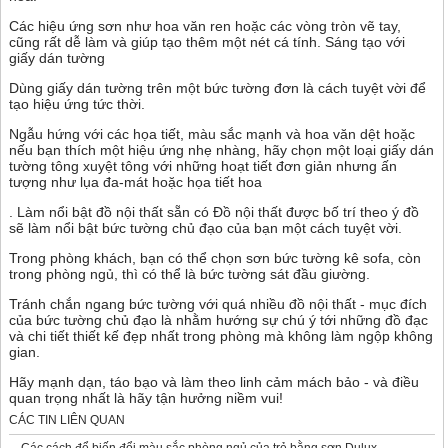
Các hiệu ứng sơn như hoa văn ren hoặc các vòng tròn vẽ tay,
cũng rất dễ làm và giúp tạo thêm một nét cá tính. Sáng tạo với
giấy dán tường
Dùng giấy dán tường trên một bức tường đơn là cách tuyệt vời để
tạo hiệu ứng tức thời.
Ngẫu hứng với các họa tiết, màu sắc mạnh và hoa văn dệt hoặc
nếu bạn thích một hiệu ứng nhẹ nhàng, hãy chọn một loại giấy dán
tường tông xuyệt tông với những hoạt tiết đơn giản nhưng ấn
tượng như lụa đa-mát hoặc họa tiết hoa
. Làm nổi bật đồ nội thất sẵn có Đồ nội thất được bố trí theo ý đồ
sẽ làm nổi bật bức tường chủ đạo của bạn một cách tuyệt vời.
Trong phòng khách, bạn có thể chọn sơn bức tường kê sofa, còn
trong phòng ngủ, thì có thể là bức tường sát đầu giường.
Tránh chắn ngang bức tường với quá nhiều đồ nội thất - mục đích
của bức tường chủ đạo là nhằm hướng sự chú ý tới những đồ đạc
và chi tiết thiết kế đẹp nhất trong phòng mà không làm ngộp không
gian.
Hãy mạnh dạn, táo bạo và làm theo linh cảm mách bảo - và điều
quan trọng nhất là hãy tận hưởng niềm vui!
CÁC TIN LIÊN QUAN