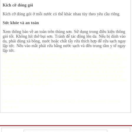
Kích cỡ đóng gói
Kích cỡ đóng gói ở mỗi nước có thể khác nhau tùy theo yêu cầu riêng.
Sức khỏe và an toàn
Xem thông báo về an toàn trên thùng sơn. Sử dụng trong điều kiện thông
gió tốt. Không hít thở bụi sơn. Tránh để tác động lên da. Nếu bị dính vào
da, phải dùng xà bông, nuớc hoặc chất tẩy rửa thích hợp để rửa sạch ngay
lập tức. Nếu vào mắt phải rửa bằng nước sạch và đến trung tâm y tế ngay
lập tức.
thu mua tivi cu
,
thu mua tủ lạnh cũ
,
thu mua máy giặt cũ
,
thu mua điều hòa
cũ
,
thu mua loa cũ
,
thu mua amply cũ
,
thu mua dan am thanh cũ
,
thu mua đồ cũ
,
Sua dieu hoa tai nam dinh
|
sửa điều hòa tại nam định
|
lắp đặt điều hòa tại
nam định
|
lap dat dieu hoa tai nam dinh
|
sua tu lanh tai nam dinh
|
sửa tủ lạnh
tại nam định
|
sua may giat tai nam dinh
|
sửa máy giặt tại nam định
|
sửa bình
nóng lạnh tại nam định
|
sua binh nong lanh tai nam dinh
|
sửa lò vi sóng tại
nam định
|
sua lo vi song tai nam dinh
|
bao duong dieu hoa tai nam dinh
|
bảo
dưỡng điều hòa tại nam định
sửa tivi lcd
,
sửa tivi led
,
sửa tivi tại nhà
,
sửa tivi tại Hà Nội
,
sua tivi lcd
,
sua tivi led
,
sua tivi tai
nha
,
sua tivi
Sản phẩm Khác cùng chuyên mục