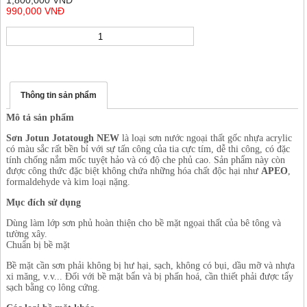
1,800,000 VNĐ
990,000 VNĐ
Thông tin sản phẩm
Mô tả sản phẩm
Sơn Jotun Jotatough NEW
là loại sơn nước ngoại thất gốc nhựa acrylic
có màu sắc rất bền bỉ với sự tấn công của tia cực tím, dễ thi công, có đặc
tính chống nắm mốc tuyệt hảo và có độ che phủ cao. Sản phẩm này còn
được công thức đặc biệt không chứa những hóa chất độc hại như
APEO
,
formaldehyde và kim loại nặng.
Mục đích sử dụng
Dùng làm lớp sơn phủ hoàn thiện cho bề mặt ngọai thất của bê tông và
tường xây.
Chuẩn bị bề mặt
Bề mặt cần sơn phải không bị hư hại, sạch, không có bụi, dầu mỡ và nhựa
xi măng, v.v... Đối với bề mặt bẩn và bị phấn hoá, cần thiết phải được tẩy
sạch bằng cọ lông cứng.