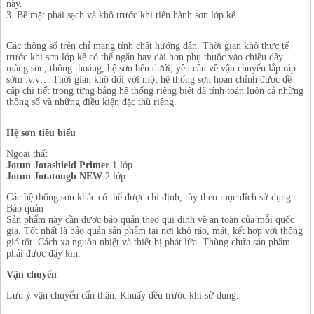
này.
3.
Bề mặt phải sạch và khô trước khi tiến hành sơn lớp kế.
Các thông số trên chỉ mang tính chất hướng dẫn. Thời gian khô thực tế
trước khi sơn lớp kế có thể ngắn hay dài hơn phụ thuộc vào chiều dầy
màng sơn, thông thoáng, hệ sơn bên dưới, yêu cầu về vận chuyển lắp ráp
sớm .v.v… Thời gian khô đối với một hệ thống sơn hoàn chỉnh được đề
cập chi tiết trong từng bảng hệ thống riêng biệt đã tính toán luôn cả những
thông số và những điều kiện đặc thù riêng.
Hệ sơn tiêu biểu
Ngoại thất
Jotun Jotashield Primer
1 lớp
Jotun Jotatough NEW
2 lớp
Các hệ thống sơn khác có thể được chỉ định, tùy theo mục đích sử dụng
Bảo quản
Sản phẩm này cần được bảo quản theo qui định về an toàn của mỗi quốc
gia. Tốt nhất là bảo quản sản phẩm tại nơi khô ráo, mát, kết hợp với thông
gió tốt. Cách xa nguồn nhiệt và thiết bị phát lửa. Thùng chứa sản phẩm
phải được đậy kín.
Vận chuyển
Lưu ý vận chuyển cẩn thận. Khuấy đều trước khi sử dụng.