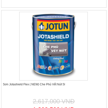
Sơn Jotashield Flex ( NEW) Che Phủ Vết Nứt 5l
2,617,000 VNĐ