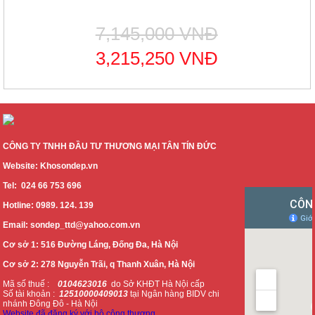
7,145,000 VNĐ
3,215,250 VNĐ
CÔNG TY TNHH ĐẦU TƯ THƯƠNG MẠI TÂN TÍN ĐỨC
Website: Khosondep.vn
Tel: 024 66 753 696
Hotline: 0989. 124. 139
Email: sondep_ttd@yahoo.com.vn
Cơ sở 1: 516 Đường Láng, Đống Đa, Hà Nội
Cơ sở 2: 278 Nguyễn Trãi, q Thanh Xuân, Hà Nội
Mã số thuế :
0104623016
do Sở KHĐT Hà Nội cấp
Số tài khoản :
12510000409013
tại Ngân hàng BIDV chi
nhánh Đông Đô - Hà Nội
Website đã đăng ký với bộ công thương