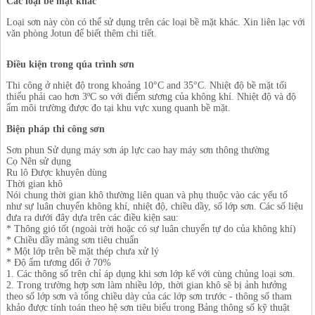
Các loại bề mặt khác
Loại sơn này còn có thể sử dụng trên các loại bề mặt khác. Xin liên lạc với
văn phòng Jotun để biết thêm chi tiết.
Điều kiện trong qúa trình sơn
Thi công ở nhiệt độ trong khoảng 10°C and 35°C. Nhiệt độ bề mặt tối
thiểu phải cao hơn 3ºC so với điểm sương của không khí. Nhiệt độ và độ
ẩm môi trường được đo tại khu vực xung quanh bề mặt.
Biện pháp thi công sơn
Sơn phun
Sử dụng máy sơn áp lực cao hay máy sơn thông thường
Cọ
Nên sử dụng
Ru lô
Được khuyên dùng
Thời gian khô
Nói chung thời gian khô thường liên quan và phụ thuộc vào các yếu tố
như sự luân chuyển không khí, nhiệt độ, chiều dầy, số lớp sơn. Các số liệu
đưa ra dưới đây dựa trên các điều kiện sau:
* Thông gió tốt (ngoài trời hoặc có sự luân chuyển tự do của không khí)
* Chiều dầy màng sơn tiêu chuẩn
* Một lớp trên bề mặt thép chưa xử lý
* Độ ẩm tương đối ở 70%
1.
Các thông số trên chỉ áp dụng khi sơn lớp kế với cùng chủng loại sơn.
2.
Trong trường hợp sơn làm nhiều lớp, thời gian khô sẽ bị ảnh hưởng
theo số lớp sơn và tổng chiều dày của các lớp sơn trước - thông số tham
khảo được tính toán theo hệ sơn tiêu biểu trong Bảng thông số kỹ thuật