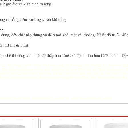
là 2 giờ ở điều kiện bình thường
ụng cụ bằng nước sạch ngay sau khi dùng
n:
 dụng, đậy chặt nắp thùng và để ở nơi khô, mát và thoáng. Nhiệt độ từ 5 - 40
I:
18 Lít & 5 Lít
n chế thi công khi nhiệt độ thấp hơn 15oC và độ ẩm lớn hơn 85%.Tránh tiếpxú
i cu
,
thu mua tủ lạnh cũ
,
thu mua máy giặt cũ
,
thu mua điều hòa cũ
,
thu mua loa cũ
,
t
,
Sua dieu hoa tai nam dinh
|
sửa điều hòa tại nam định
|
lắp đặt điều hòa tại nam đ
sửa tủ lạnh tại nam định
|
sua may giat tai nam dinh
|
sửa máy giặt tại nam định
|
sửa 
nh
|
sửa lò vi sóng tại nam định
|
sua lo vi song tai nam dinh
|
bao duong dieu hoa tai
a tivi led
,
sửa tivi tại nhà
,
sửa tivi tại Hà Nội
,
sua tivi lcd
,
sua tivi led
,
sua tivi tai nha
,
sua tivi
m Khác cùng chuyên mục