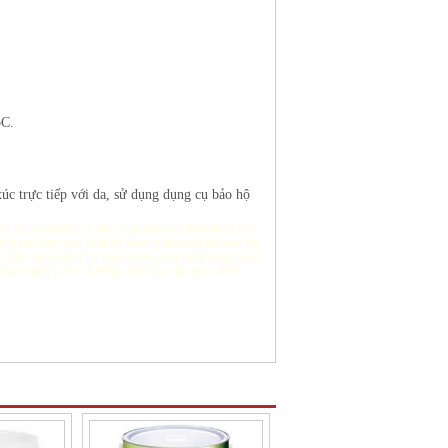
oC.
c trực tiếp với da, sử dụng dụng cụ bảo hộ
hu mua amply cũ
,
thu mua dan am thanh cũ
,
thu
ịnh
|
lap dat dieu hoa tai nam dinh
|
sua tu lanh tai
bình nóng lạnh tại nam định
|
sua binh nong lanh
 nam dinh
|
bảo dưỡng điều hòa tại nam định