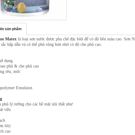
tin sản phẩm
on Matex
là loại sơn nước được pha chế đặc biệt để có độ bền màu cao. Sơn
sắc hấp dẫn và có thể phủ rộng hơn nhờ có độ che phủ cao.
 dụng
 phủ & che phủ cao
 rêu, mốc
opolymer Emulsion
g
n phủ lý tưởng cho các bề mặt nội thất như
át vữa
ạch
ơn lót)
ch cao