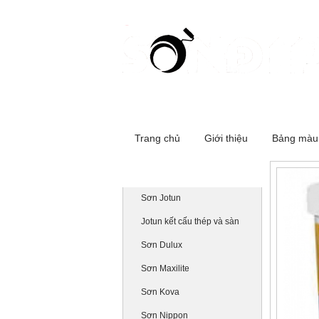
Cơ sở 1:516 Đường Láng - Đống Đa
Trang chủ
Giới thiệu
Bảng màu
Danh mục sản phẩm
Sơn Jotun
Jotun kết cấu thép và sàn
Sơn Dulux
Sơn Maxilite
Sơn Kova
Sơn Nippon