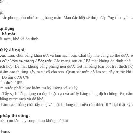
DF …
ện
 sắc phong phú như trong bảng màu. Màu đặc biệt sẽ được đáp ứng theo yêu c
Áp Dụng
 bề mặt
i sạch, khô và ổn định.
 lý đề nghị:
bụi
: Lau, chùi bằng khăn ướt và làm sạch bụi. Chất tẩy nhẹ cũng có thể được 
cũ / Vữa xi-măng / Bột trét:
Các màng sơn cũ / Bề mặt không ổn định phải đ
ích hợp. Bề mặt không bằng phẳng nên được trét lại bằng loại bột trét thích hợ
 ẩm cao thường gây ra sự cố cho sơn. Quan sát mức độ ẩm sau đây trước khi 
 : Độ ẩm dưới 6%
 ẩm dưới 10%
ấm nước phải được kiểm tra kỹ lưỡng và xử lý.
:
Tẩy sạch bằng dụng cụ đục hoặc cạo và xử lý bằng dung dịch chống rê
 bằng nước sạch và để khô.
Làm sạch bằng chất tẩy nhẹ và một ít dung môi nếu cần thiết. Rửa lại thật kỹ 
pháp thi công:
uét, con lăn hay súng phun không có khí
 hao: