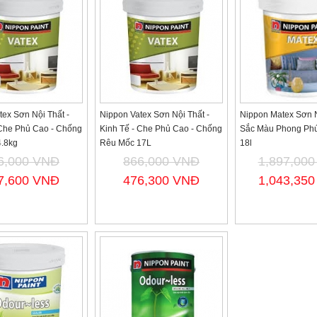
tex Sơn Nội Thất -
Nippon Vatex Sơn Nội Thất -
Nippon Matex Sơn N
 Che Phủ Cao - Chống
Kinh Tế - Che Phủ Cao - Chống
Sắc Màu Phong Phú
.8kg
Rêu Mốc 17L
18l
6,000 VNĐ
866,000 VNĐ
1,897,00
7,600 VNĐ
476,300 VNĐ
1,043,35