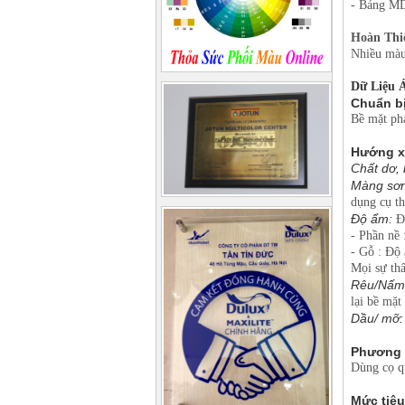
- Bảng M
Hoàn Thi
Nhiều màu
Dữ Liệu 
Chuẩn bị
Bề mặt phả
Hướng xử
Chất dơ, 
Màng sơn 
dụng cụ th
Độ ẩm:
Độ
- Phần nề
- Gỗ : Độ
Mọi sự th
Rêu/Nấm
lại bề mặt
Dầu/ mỡ:
Phương 
Dùng cọ q
Mức tiêu