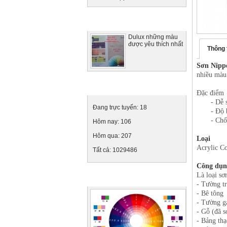
Tin tức nổi bật
Dulux những màu
được yêu thích nhất
Thông 
Sơn Nipp
nhiều màu 
Thống kê truy cập
Đặc điểm
- Dễ sử
Đang trực tuyến:
18
- Độ bao
- Chống
Hôm nay:
106
Hôm qua:
207
Loại
Acrylic C
Tất cả:
1029486
Công dụn
Là loại sơ
Ảnh quảng cáo
- Tường tr
- Bê tông
- Tường g
- Gỗ (đã s
- Bảng thạ