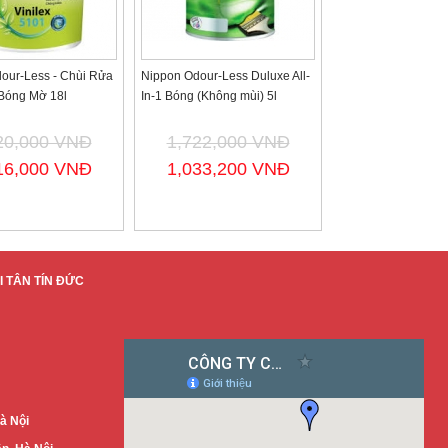
our-Less - Chùi Rửa
Nippon Odour-Less Duluxe All-
 Bóng Mờ 18l
In-1 Bóng (Không mùi) 5l
20,000 VNĐ
1,722,000 VNĐ
16,000 VNĐ
1,033,200 VNĐ
 TÂN TÍN ĐỨC
à Nội