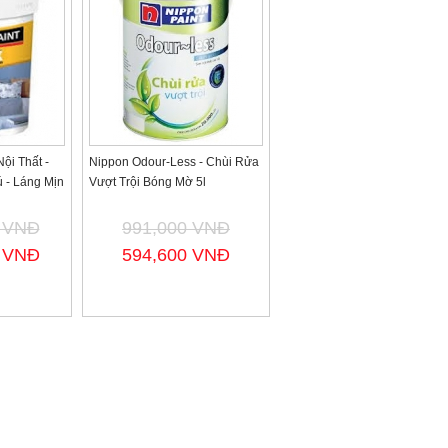
ội Thất -
Nippon Odour-Less - Chùi Rửa
 - Láng Mịn
Vượt Trội Bóng Mờ 5l
0 VNĐ
991,000 VNĐ
0 VNĐ
594,600 VNĐ