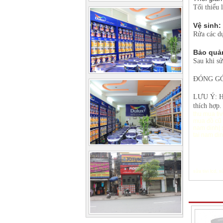
Tối thiểu 
Vệ sinh:
Rửa các d
Bảo quả
Sau khi sử
ĐÓNG GÓ
LƯU Ý: Hạ
thích hợp.
thu mua tiv
mua đồ cũ
nam dinh
|
tai nam di
sửa tivi lcd
,
sử
Sản phẩ