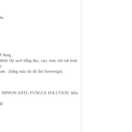
ầu.
sử dụng.
ược tẩy sạch bằng đục, cạo, máy chà xát hoặc
p.
sơn : (bằng máy đo độ ẩm Sovereign)
u, nấm NIPPON ANTI- FUNGUS SOLUTION. Rửa
để