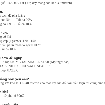
huyết: 14.0 m2/ Lít ( Độ dày màng sơn khô 30 micron)
g:
 sạch để pha loãng
& con lăn - Tối đa 20%
g có khí - Tối đa 10%
phun:
g có khí
ng cấp (kg/cm2) 120 - 150
c đầu phun ở 60 độ góc 0.017’’
 Tối đa 10%
 sơn đề nghị:
 2 - 3 lớp SKIMCOAT SINGLE STAR (Một ngôi sao)
 1 lớp VINILEX 5101 WALL SEALER
 2 lớp MATEX
màng sơn yêu cầu:
g sơn khô là 30 - 40 micron cho một lớp sơn đối với điều kiện thi công bình 
n khô:
t: 10 phút ở 30oC
 chuyển tiếp: