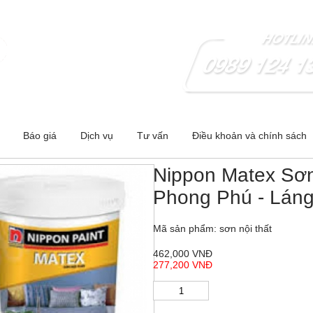
 - Hà Nội ;Cơ sở 2:278 Nguyễn Trãi-Thanh Xuân- Hà Nội
Báo giá
Dịch vụ
Tư vấn
Điều khoản và chính sách
Nippon Matex Sơn
Phong Phú - Láng
Mã sản phẩm: sơn nội thất
462,000 VNĐ
277,200 VNĐ