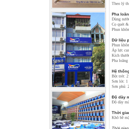
Theo lý t
Pha loãn
Dùng nước
Cọ quét 
Phun khôn
Dữ liệu 
Phun khôn
Áp lực cu
Kích thướ
Pha loãng
Hệ thống
Bột trét:
Sơn lót:
Sơn phủ:
Độ dày 
Độ dày màn
Thời gia
Khô bề mặ
Thời gian