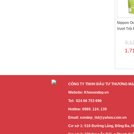
Nippon Od
Vượt Trội
3,1
1,7
CÔNG TY TNHH ĐẦU TƯ THƯƠNG MẠI
Website: Khosondep.vn
Tel: 024 66 753 696
Hotline: 0989. 124. 139
Email: sondep_ttd@yahoo.com.vn
Cơ sở 1: 516 Đường Láng, Đống Đa, H