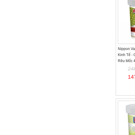
Nippon Va
Kinh Tế -
Rêu Mốc 4
24
14