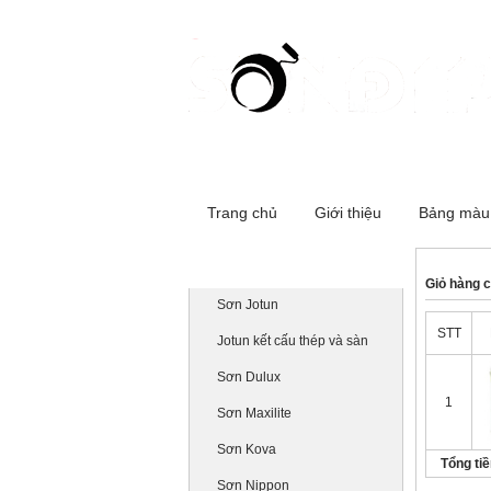
Cơ sở 1:516 Đường Láng - Đống Đa
Trang chủ
Giới thiệu
Bảng màu
Danh mục sản phẩm
Giỏ hàng 
Sơn Jotun
STT
Jotun kết cấu thép và sàn
Sơn Dulux
1
Sơn Maxilite
Sơn Kova
Tổng ti
Sơn Nippon