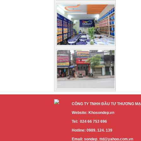
CÔNG TY TNHH ĐẦU TƯ THƯƠNG MẠI
Website: Khosondep.vn
Tel: 024 66 753 696
Hotline: 0989. 124. 139
Email: sondep_ttd@yahoo.com.vn