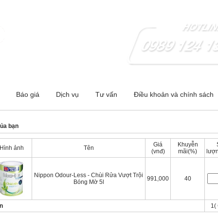
 - Hà Nội ;Cơ sở 2:278 Nguyễn Trãi-Thanh Xuân- Hà Nội
Báo giá
Dịch vụ
Tư vấn
Điều khoản và chính sách
của bạn
Giá
Khuyễn
Hình ảnh
Tên
(vnđ)
mãi(%)
lượn
Nippon Odour-Less - Chùi Rửa Vượt Trội
991,000
40
Bóng Mờ 5l
ền
1( 