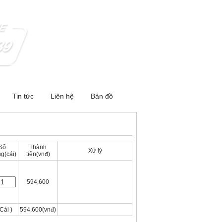
Tin tức
Liên hệ
Bản đồ
Số
Thành
Xử lý
g(cái)
tiền(vnđ)
Xóa
594,600
Cái )
594,600(vnđ)