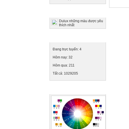
Tin tức nổi bật
Dulux những màu được yêu
thích nhất
Thống kê truy cập
Đang trực tuyến:
4
Hôm nay:
32
Hôm qua:
211
Tất cả:
1029205
Ảnh quảng cáo