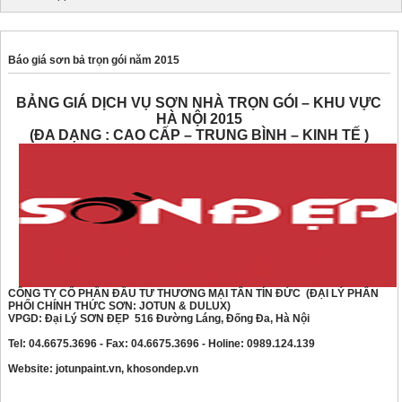
Báo giá sơn bả trọn gói năm 2015
BẢNG GIÁ DỊCH VỤ SƠN NHÀ TRỌN GÓI – KHU VỰC
HÀ NỘI 2015
(ĐA DẠNG : CAO CẤP – TRUNG BÌNH – KINH TẾ )
CÔNG TY CỔ PHẦN ĐẦU TƯ THƯƠNG MẠI TÂN TÍN ĐỨC
(ĐẠI LÝ PHÂN
PHỐI CHÍNH THỨC SƠN: JOTUN & DULUX)
VPGD: Đại Lý SƠN ĐẸP 516 Đường Láng, Đống Đa, Hà Nội
Tel: 04.6675.3696 - Fax: 04.6675.3696 - Holine: 0989.124.139
Website: jotunpaint.vn, khosondep.vn