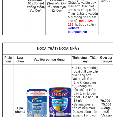
công )
Châu Âu va lâu bay
03
(Sơn lót
(Sơn phủ kinh
màu sơn. Đặc biệt
chống kiềm)
tế - sơn mịn)
sơn sieu trắng chứa
(
1 lớp )
(2 lớp)
Titan rất trắng và bền
Mọi thông tin chi tiết
lien hệ:
0989 124
139
, hoặc truy cập -
website:
jotunpaint.vn
NGOẠI THẤT ( NGOÀI NHÀ )
Phân
Lựa
Tính năng – Thẩm
Đơn giá
Vật liệu sơn sử dụng
loại
chọn
mỹ
trọn gói
• Là loại sơn bóng
ngoại thất cao cấp
của hãng sơn
Dulux, với tính
năng không bám
bụi, không rêu
mốc, chống thấm
hoàn toàn từ bên
ngoài....Độ bền 10
- 15 năm.
70.000 -
• Bề mặt sơn rất
75.000
Lựa
bền và bền màu,
(đồng /
chọn 1
lớp sơn bóng nên
m2)
(
rất sang trọng với
(đã bao