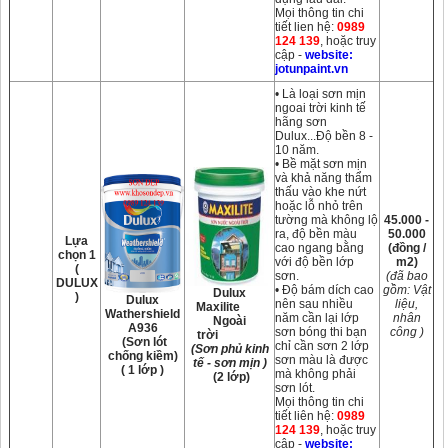
Mọi thông tin chi
tiết lien hệ:
0989
124 139
, hoặc truy
cập -
website:
jotunpaint.vn
• Là loại sơn mịn
ngoai trời kinh tế
hãng sơn
Dulux...Độ bền 8 -
10 năm.
• Bề mặt sơn mịn
và khả năng thẩm
thấu vào khe nứt
hoặc lỗ nhỏ trên
tường mà không lộ
45.000 -
ra, độ bền màu
50.000
Lựa
cao ngang bằng
(đồng /
chọn 1
với độ bền lớp
m2)
(
sơn.
(đã bao
DULUX
• Độ bám dích cao
gồm: Vật
Dulux
)
Dulux
nên sau nhiều
liệu,
Maxilite
Wathershield
năm cần lại lớp
nhân
Ngoài
A936
sơn bóng thi bạn
công )
trời
(Sơn lót
chỉ cần sơn 2 lớp
(Sơn phủ kinh
chống kiềm)
sơn màu là được
tế - sơn mịn )
( 1 lớp )
mà không phải
(2 lớp)
sơn lót.
Mọi thông tin chi
tiết liên hệ:
0989
124 139
, hoặc truy
cập -
website: