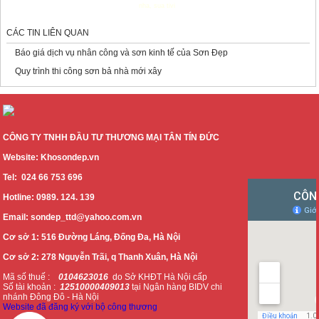
nha
,
sua tivi
CÁC TIN LIÊN QUAN
Báo giá dịch vụ nhân công và sơn kinh tế của Sơn Đẹp
Quy trình thi công sơn bả nhà mới xây
CÔNG TY TNHH ĐẦU TƯ THƯƠNG MẠI TÂN TÍN ĐỨC
Website: Khosondep.vn
Tel: 024 66 753 696
Hotline: 0989. 124. 139
Email: sondep_ttd@yahoo.com.vn
Cơ sở 1: 516 Đường Láng, Đống Đa, Hà Nội
Cơ sở 2: 278 Nguyễn Trãi, q Thanh Xuân, Hà Nội
Mã số thuế :
0104623016
do Sở KHĐT Hà Nội cấp
Số tài khoản :
12510000409013
tại Ngân hàng BIDV chi
nhánh Đông Đô - Hà Nội
Website đã đăng ký với bộ công thương