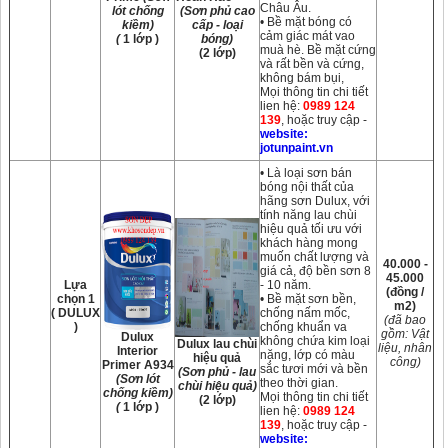
Châu Âu.
lót chống
(Sơn phủ cao
• Bề mặt bóng có
kiềm)
cấp - loại
cảm giác mát vao
(
1 lớp )
bóng)
muà hè. Bề mặt cứng
(2 lớp)
và rất bền và cứng,
không bám bụi,
Mọi thông tin chi tiết
lien hệ:
0989 124
139
, hoặc truy cập -
website:
jotunpaint.vn
• Là loại sơn bán
bóng nội thất của
hãng sơn Dulux, với
tính năng lau chùi
hiệu quả tối ưu với
khách hàng mong
muốn chất lượng và
40.000 -
giá cả, độ bền sơn 8
45.000
Lựa
- 10 năm.
(đồng /
chọn 1
• Bề mặt sơn bền,
m2)
( DULUX
chống nấm mốc,
(đã bao
)
chống khuẩn va
gồm: Vật
Dulux
không chứa kim loại
Dulux lau chùi
liệu, nhân
Interior
nặng, lớp có màu
hiệu quả
công)
Primer A934
sắc tươi mới và bền
(Sơn phủ - lau
(Sơn lót
theo thời gian.
chùi hiệu quả)
chống kiềm)
Mọi thông tin chi tiết
(2 lớp)
(
1 lớp )
lien hệ:
0989 124
139
, hoặc truy cập -
website: