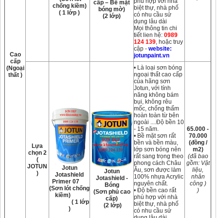
phu hợp với nhà
cấp – Bề mặt
chống kiềm)
biệt thự, nhà phố
bóng mờ)
( 1 lớp )
có nhu cầu sử
(2 lớp)
dụng lâu dài
Mọi thông tin chi
tiết lien hệ:
0989
124 139
, hoặc truy
cập -
website:
Cao
jotunpaint.vn
cấp
• Là loại sơn bóng
(Ngoại
ngoại thất cao cấp
thất )
của hãng sơn
Jotun, với tính
năng không bám
bụi, không rêu
mốc, chống thấm
hoàn toàn từ bên
ngoài ....Độ bền 10
- 15 năm.
65.000 -
• Bề mặt sơn rất
70.000
bền và bền màu,
(đồng /
Lựa
lớp sơn bóng nên
m2)
chọn 2
rất sang trọng theo
(đã bao
(
phong cách Châu
gồm: Vật
JOTUN
Jotun
Âu, sơn được làm
liệu,
Jotun
)
Jotashield
100% nhựa Acrylic
nhân
Jotashield -
Primer 07
nguyên chất.
công )
Bóng
(Sơn lót chống
• Độ bền cao rất
)
(Sơn phủ cao
kiềm)
phù hợp với nhà
cấp)
( 1 lớp
biệt thự, nhà phố
(2 lớp)
)
có nhu cầu sử
dụng lâu dài.