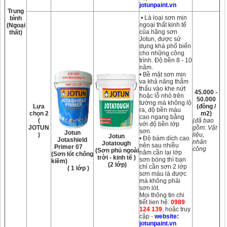
jotunpaint.vn
Trung
• Là loại sơn mịn
bình
ngoại thất kinh tế
(Ngoại
của hãng sơn
thất)
Jotun, được sử
dụng khá phổ biến
cho những công
trình. Độ bền 8 - 10
năm.
• Bề mặt sơn mịn
va khả năng thẩm
thấu vào khe nứt
45.000 -
hoặc lỗ nhỏ trên
50.000
tường mà không lộ
Lựa
(đồng /
ra, độ bền màu
chọn 2
m2)
cao ngang bằng
(
(đã bao
với độ bền lớp
JOTUN
gồm: Vật
sơn.
Jotun
)
liệu,
Jotun
• Độ bám dích cao
Jotashield
nhân
Jotatough
nên sau nhiều
Primer 07
công
(Sơn phủ ngoài
năm cần lại lớp
(Sơn lót chống
trời - kinh tế )
sơn bóng thì bạn
kiềm)
(2 lớp)
chỉ cần sơn 2 lớp
( 1 lớp )
sơn màu là được
mà không phải
sơn lót.
Mọi thông tin chi
tiết lien hệ:
0989
124 139
, hoặc truy
cập -
website:
jotunpaint.vn