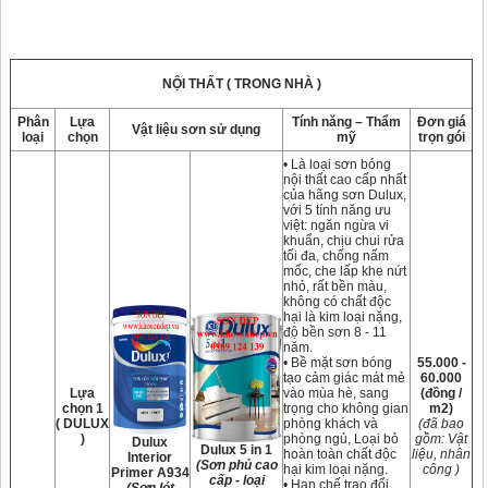
NỘI THẤT ( TRONG NHÀ )
Phân
Lựa
Tính năng – Thẩm
Đơn giá
Vật liệu sơn sử dụng
loại
chọn
mỹ
trọn gói
• Là loại sơn bóng
nội thất cao cấp nhất
của hãng sơn Dulux,
với 5 tính năng ưu
việt: ngăn ngừa vi
khuẩn, chịu chui rửa
tối đa, chống nấm
mốc, che lấp khe nứt
nhỏ, rất bền màu,
không có chất độc
hại là kim loại nặng,
độ bền sơn 8 - 11
năm.
• Bề mặt sơn bóng
55.000 -
tạo cảm giác mát mẻ
60.000
Lựa
vào mùa hè, sang
(đồng /
chọn 1
trọng cho không gian
m2)
( DULUX
phòng khách và
(đã bao
)
phòng ngủ, Loại bỏ
gồm: Vật
Dulux
Dulux 5 in 1
hoàn toàn chất độc
liệu, nhân
Interior
(Sơn phủ cao
hại kim loại nặng.
công )
Primer A934
cấp - loại
• Hạn chế trao đổi