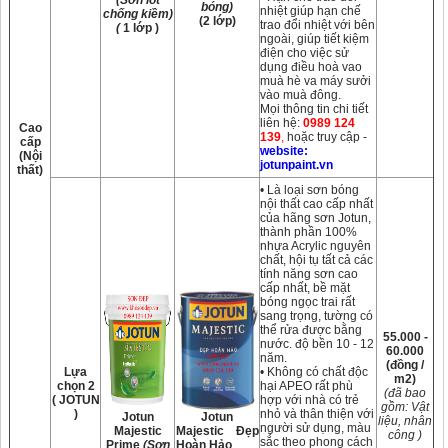
(Sơn lót
bóng)
nhiệt giúp hạn chế
chống kiềm)
(2 lớp)
trao đổi nhiệt với bên
(
1 lớp )
ngoài, giúp tiết kiệm
điện cho việc sử
dụng điều hoà vao
muà hè va máy sưởi
vào muà đông.
Mọi thông tin chi tiết
liên hệ:
0989 124
Cao
139
,
hoặc truy cập -
cấp
website:
(Nội
jotunpaint.vn
thất)
• Là loại sơn bóng
nội thất cao cấp nhất
của hãng sơn Jotun,
thành phần 100%
nhựa Acrylic nguyên
chất, hội tụ tất cả các
tính năng sơn cao
cấp nhất, bề mặt
bóng ngọc trai rất
sang trọng, tường có
thể rửa được bằng
55.000 -
nước. độ bền 10 - 12
60.000
năm.
(đồng /
Lựa
• Không có chất độc
m2)
chọn 2
hại APEO rất phù
(đã bao
( JOTUN
hợp với nhà có trẻ
gồm: Vật
)
nhỏ và thân thiện với
Jotun
Jotun
liệu, nhân
người sử dụng, màu
Majestic
Majestic Đẹp
công )
sắc theo phong cách
Prime
(Sơn
Hoàn Hảo