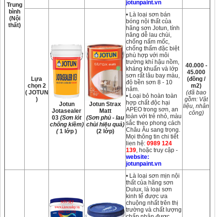
jotunpaint.vn
Trung
bình
• Là loại sơn bán
(Nội
bóng nội thất của
thất)
hãng sơn Jotun, tính
năng dễ lau chùi,
chống nấm mốc,
chống thấm đặc biệt
phù hợp với môi
trường khí hậu nồm,
40.000 -
kháng khuẩn và lớp
45.000
sơn rất lâu bay màu,
Lựa
(đồng /
độ bền sơn 8 - 10
chọn 2
m2)
năm.
( JOTUN
(đã bao
• Loại bỏ hoàn toàn
)
gồm: Vật
hợp chất độc hại
Jotun
Jotun Strax
liệu, nhân
APEO trong sơn, an
Jotasealer
Matt
công)
toàn với trẻ nhỏ, màu
03
(Sơn lót
(Sơn phủ - lau
sắc theo phong cách
chống kiềm)
chùi hiệu quả)
Châu Âu sang trọng.
(
1 lớp )
(2 lớp)
Mọi thông tin chi tiết
lien hệ:
0989 124
139
, hoặc truy cập -
website:
jotunpaint.vn
• Là loại sơn mịn nội
thất của hãng sơn
Dulux, là loại sơn
kinh tế được ưa
chuộng nhất trên thị
trường và chất lượng
chấp nhận được,