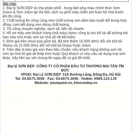
Ghi chú:
1. Đại lý SƠN ĐẸP là nhà phân phối - trung tâm pha màu chính thức Sơn
Dulux & Sơn Jotun tại Hà Nội, dịch vụ phối màu miễn phí toàn bộ nhà trước
khi thi công.
2. Chất lượng thi công cũng như chất lượng sơn đảm bảo tuyệt đối trong hợp
đồng, cam kết dùng sơn đúng chất lượng.
3. Thi công chuyên nghiệp, sạch sẽ, tiến độ nhanh.
4. Hồ sơ màu sơn khách hàng (mã màu) được công ty lưu trữ lại để phòng khi
bạn sửa nhà hoặc sơn lại nhà sẽ rất tiết kiệm.
5. Đơn giá trên chưa bao gồm bả, Bả tính thêm 10.000 đ/m2 đối với bột bả
Afulux và 15.000 đ/m2 đối với bột bả Dulux hoặc Jotun.
6. Trên đây là báo giá sơn theo tiêu chuẩn, nếu khách hàng không sơn lót,
sơn lại nhà thì giá sẽ thấp hơn hoặc Quý khách có nhu cầu sử dụng loại sơn
khác, hãy liên lạc với chúng tôi ngay để có giá tốt nhất.
Đại lý SƠN ĐẸP
-
CÔNG TY CỔ PHẦN ĐẦU TƯ THƯƠNG MẠI TÂN TÍN
ĐỨC
VPGD: Đại Lý SƠN ĐẸP 516 Đường Láng, Đống Đa, Hà Nội
Tel: 04.6675.3696 - Fax: 04.6675.3696 - Holine: 0989.124.139
Website: jotunpaint.vn, khosondep.vn
thu mua tivi cu
,
thu mua tủ lạnh cũ
,
thu mua máy giặt cũ
,
thu mua điều hòa
cũ
,
thu mua loa cũ
,
thu mua amply cũ
,
thu mua dan am thanh cũ
,
thu mua đồ cũ
,
Sua dieu hoa tai nam dinh
|
sửa điều hòa tại nam định
|
lắp đặt điều hòa tại
nam định
|
lap dat dieu hoa tai nam dinh
|
sua tu lanh tai nam dinh
|
sửa tủ lạnh
tại nam định
|
sua may giat tai nam dinh
|
sửa máy giặt tại nam định
|
sửa bình
nóng lạnh tại nam định
|
sua binh nong lanh tai nam dinh
|
sửa lò vi sóng tại
nam định
|
sua lo vi song tai nam dinh
|
bao duong dieu hoa tai nam dinh
|
bảo
dưỡng điều hòa tại nam định
sửa tivi lcd
,
sửa tivi led
,
sửa tivi tại nhà
,
sửa tivi tại Hà Nội
,
sua tivi lcd
,
sua tivi led
,
sua tivi tai