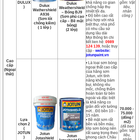
DULUX
khả năng co gian
gồm: Vật
Dulux
Dulux
)
chống hấp thụ
liệu,
Weathershield
Wathershield
nhiệt tối đa.
nhân
– Bóng BJ9
A936
• Độ bền cao rất
công )
(Sơn phủ cao
(Sơn lót
phù hợp với nhà
cấp – Bề mặt
chống kiềm)
biệt thự, nhà phố
bóng)
( 1 lớp )
có nhu cầu sử
(2 lớp)
dụng lâu dài
Mọi thông tin chi
tiết lien hệ:
0989
124 139
, hoặc truy
cập -
website:
jotunpaint.vn
Cao
• Là loại sơn bóng
cấp
ngoại thất cao cấp
(Ngoại
của hãng sơn
thất)
Jotun, với tính
năng không bám
bụi, không rêu
mốc, chống thấm
hoàn toàn từ bên
ngoài và đặc biệt
là khả năng co
giãn đối với tường
70.000 -
nứt....Độ bền 10 -
75.000
15 năm.
(đồng /
Lựa
• Bề mặt sơn rất
m2)
chọn 2
bền và bền màu,
(đã bao
(
lớp sơn bóng nên
gồm: Vật
JOTUN
rất sang trọng theo
Jotun
liệu,
Jotun
)
phong cách Châu
Jotashield
nhân