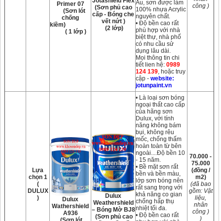
Jotashield Flex
Âu, sơn được làm
Primer 07
công )
(Sơn phủ cao
100% nhựa Acrylic
(Sơn lót
cấp - Bóng che
nguyên chất.
chống
vết nứt )
• Độ bền cao rất
kiềm)
(2 lớp)
phù hợp với nhà
( 1 lớp )
biệt thự, nhà phố
có nhu cầu sử
dụng lâu dài.
Mọi thông tin chi
tiết lien hệ:
0989
124 139
, hoặc truy
cập -
website:
jotunpaint.vn
• Là loại sơn bóng
ngoại thất cao cấp
của hãng sơn
Dulux, với tính
năng không bám
bụi, không rêu
mốc, chống thấm
hoàn toàn từ bên
ngoài....Độ bền 10
70.000 -
- 15 năm.
75.000
• Bề mặt sơn rất
Lựa
(đồng /
bền và bền màu,
chọn 1
m2)
lớp sơn bóng nên
(
(đã bao
rất sang trọng với
DULUX
gồm: Vật
khả năng co gian
Dulux
)
liệu,
Dulux
chống hấp thụ
Weathershield
nhân
Wathershield
nhiệt tối đa.
– Bóng Mờ BJ8
công )
A936
• Độ bền cao rất
(Sơn phủ cao
)
(Sơn lót