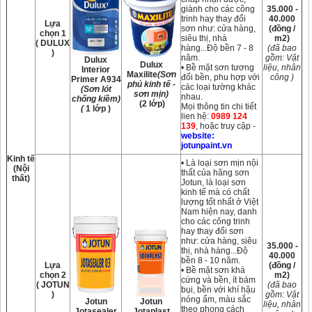
giành cho các công
35.000 -
trinh hay thay đổi
40.000
Lựa
sơn như: cửa hàng,
(đồng /
chọn 1
siêu thị, nhà
m2)
( DULUX
hàng...Độ bền 7 - 8
(đã bao
)
năm.
gồm: Vật
Dulux
Dulux
• Bề mặt sơn tương
liệu, nhân
Interior
Maxilite
(Sơn
đối bền, phu hợp với
công )
Primer A934
phủ kinh tế -
các loại tường khác
(Sơn lót
sơn mịn)
nhau.
chống kiềm)
(2 lớp)
Mọi thông tin chi tiết
(
1 lớp )
lien hệ:
0989 124
139
, hoặc truy cập -
website:
jotunpaint.vn
Kinh tế
• Là loại sơn mịn nội
(Nội
thất của hãng sơn
thất)
Jotun, là loại sơn
kinh tế mà có chất
lượng tốt nhất ở Việt
Nam hiện nay, danh
cho các công trinh
hay thay đổi sơn
như: cửa hàng, siêu
35.000 -
thị, nhà hàng...Độ
40.000
bền 8 - 10 năm.
Lựa
(đồng /
• Bề mặt sơn khá
chọn 2
m2)
cứng và bền, ít bám
( JOTUN
(đã bao
bụi, bền với khí hậu
)
gồm: Vật
nóng ẩm, màu sắc
Jotun
Jotun
liệu, nhân
theo phong cách
Jotasealer
Jotaplast