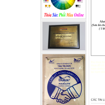
Afut
(Sơn lót ch
(
1 lớ
thu mua tiv
mua đồ cũ
nam dinh
|
tai nam di
CÁC TIN 