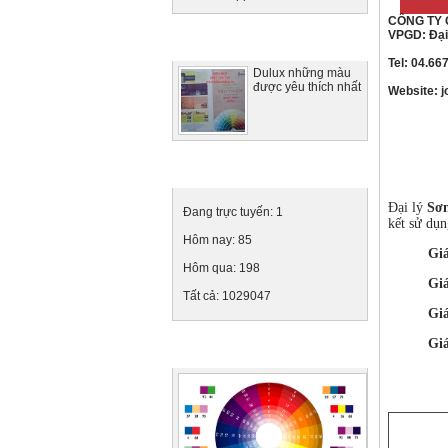
CÔNG TY 
VPGD: Đại
Tin tức nổi bật
Tel: 04.66
Dulux những màu
được yêu thích nhất
Website: j
Thống kê truy cập
Đại lý
Sơ
Đang trực tuyến:
1
kết sử dụn
Hôm nay:
85
Giá nhân
Hôm qua:
198
Giá nhân
Tất cả:
1029047
Giá nhân 
Giá nhân
Ảnh quảng cáo