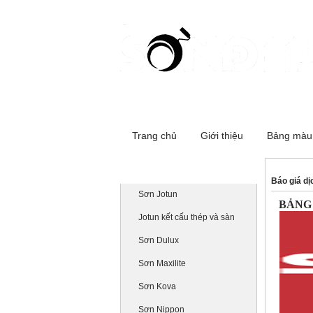
Cơ sở 1:516 Đường Láng - Đống Đa
Trang chủ
Giới thiệu
Bảng màu
Danh mục sản phẩm
Báo giá dị
Sơn Jotun
BẢNG 
Jotun kết cấu thép và sàn
Sơn Dulux
Sơn Maxilite
Sơn Kova
Sơn Nippon