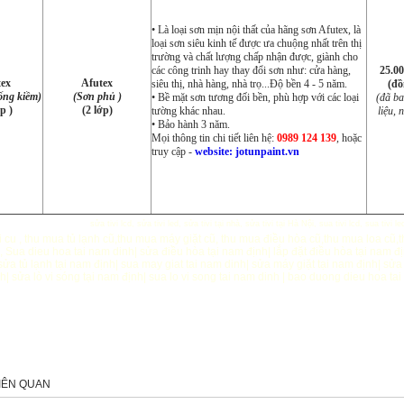
• Là loại sơn mịn nội thất của hãng sơn Afutex, là
loại sơn siêu kinh tế được ưa chuộng nhất trên thị
trường và chất lượng chấp nhận được, giành cho
các công trinh hay thay đổi sơn như: cửa hàng,
25.00
ex
Afutex
siêu thị, nhà hàng, nhà trọ...Độ bền 4 - 5 năm.
(đồ
ống kiềm)
(Sơn phủ )
• Bề mặt sơn tương đối bền, phù hợp với các loại
(đã b
p )
(2 lớp)
tường khác nhau.
liệu, 
• Bảo hành 3 năm.
Mọi thông tin chi tiết liên hệ:
0989 124 139
, hoặc
truy cập -
website: jotunpaint.vn
sửa tivi lcd
,
sửa tivi led
,
sửa tivi tại nhà
,
sửa tivi tại Hà Nội
,
sua tivi lcd
,
sua tivi le
i cu
,
thu mua tủ lạnh cũ
,
thu mua máy giặt cũ
,
thu mua điều hòa cũ
,
thu mua loa cũ
,
t
,
Sua dieu hoa tai nam dinh
|
sửa điều hòa tại nam định
|
lắp đặt điều hòa tại nam đ
sửa tủ lạnh tại nam định
|
sua may giat tai nam dinh
|
sửa máy giặt tại nam định
|
sửa 
nh
|
sửa lò vi sóng tại nam định
|
sua lo vi song tai nam dinh
|
bao duong dieu hoa tai
LIÊN QUAN