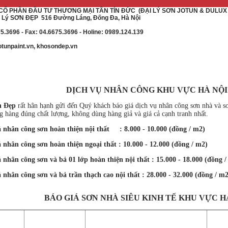
CỔ PHẦN ĐẦU TƯ THƯƠNG MẠI TÂN TÍN ĐỨC
(ĐẠI LÝ SƠN JOTUN & DULUX 
 Lý SƠN ĐẸP 516 Đường Láng, Đống Đa, Hà Nội
75.3696 - Fax: 04.6675.3696 - Holine: 0989.124.139
otunpaint.vn, khosondep.vn
DỊCH VỤ NHÂN CÔNG KHU VỰC HÀ NỘI
n Đẹp
rất hân hạnh gửi đến Quý khách báo giá dịch vụ nhân công sơn nhà và sơ
g hàng đúng chất lượng, không dùng hàng giả và giá cả cạnh tranh nhất.
 công sơn hoàn thiện nội thất : 8.000 - 10.000 (đồng / m2)
 công sơn hoàn thiện ngoại thất : 10.000 - 12.000 (đồng / m2)
công sơn và bả 01 lớp hoàn thiện nội thất : 15.000 - 18.000 (đồng /
 công sơn và bả trần thạch cao nội thất : 28.000 - 32.000 (đồng / m2
BÁO GIÁ SƠN NHÀ SIÊU KINH TẾ KHU VỰC HÀ