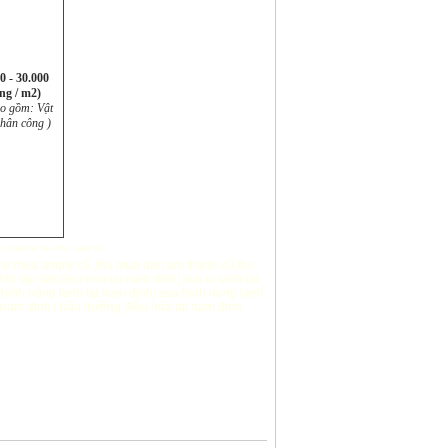
0 - 30.000
ng / m2)
ao gồm: Vật
nhân công )
d
,
sua tivi tai nha
,
sua tivi
hu mua amply cũ
,
thu mua dan am thanh cũ
,
thu
ịnh
|
lap dat dieu hoa tai nam dinh
|
sua tu lanh tai
bình nóng lạnh tại nam định
|
sua binh nong lanh
 nam dinh
|
bảo dưỡng điều hòa tại nam định