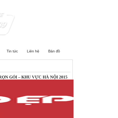
Tin tức
Liên hệ
Bản đồ
ỌN GÓI – KHU VỰC HÀ NỘI 2015