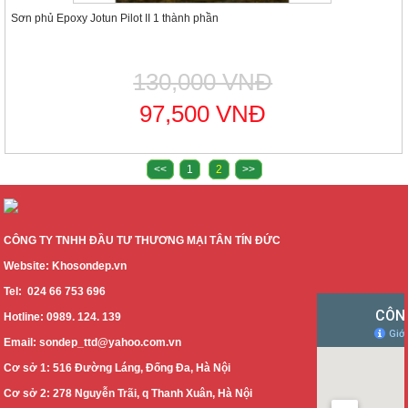
Sơn phủ Epoxy Jotun Pilot II 1 thành phần
130,000 VNĐ
97,500 VNĐ
<<
1
2
>>
CÔNG TY TNHH ĐẦU TƯ THƯƠNG MẠI TÂN TÍN ĐỨC
Website: Khosondep.vn
Tel: 024 66 753 696
Hotline: 0989. 124. 139
Email: sondep_ttd@yahoo.com.vn
Cơ sở 1: 516 Đường Láng, Đống Đa, Hà Nội
Cơ sở 2: 278 Nguyễn Trãi, q Thanh Xuân, Hà Nội