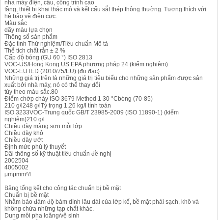
nhà máy điện, cầu, công trình cao
tầng, thiết bị khai thác mỏ và kết cấu sắt thép thông thường. Tương thích với
hệ bảo vệ điện cực.
Màu sắc
dãy màu lựa chọn
Thông số sản phẩm
Đặc tính Thử nghiệm/Tiêu chuẩn Mô tả
Thể tích chất rắn ± 2 %
Cấp độ bóng (GU 60 °) ISO 2813
VOC-US/Hong Kong US EPA phương pháp 24 (kiểm nghiệm)
VOC-EU IED (2010/75/EU) (đo đạc)
Những giá trị trên là những giá trị tiêu biểu cho những sản phẩm được sản
xuất bởi nhà máy, nó có thể thay đổi
tùy theo màu sắc.80
Điểm chớp cháy ISO 3679 Method 1 30 °Cbóng (70-85)
210 g/l248 g/lTỷ trọng 1,26 kg/l tính toán
ISO 3233VOC-Trung quốc GB/T 23985-2009 (ISO 11890-1) (kiểm
nghiệm)210 g/l
Chiều dày màng sơn mỗi lớp
Chiều dày khô
Chiều dày ướt
Định mức phủ lý thuyết
Dãi thông số kỹ thuật tiêu chuẩn đề nghị
2002504
4005002
μmμmm²/l
Bảng tổng kết cho công tác chuẩn bị bề mặt
Chuẩn bị bề mặt
Nhằm bảo đảm độ bám dính lâu dài của lớp kế, bề mặt phải sạch, khô và
không chứa những tạp chất khác.
Dung môi pha loãng/vệ sinh