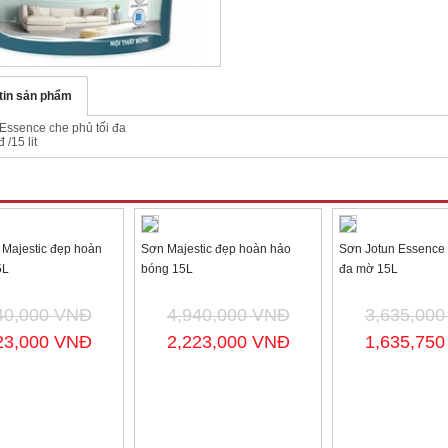
tin sản phẩm
Essence che phủ tối đa
 /15 lit
m Khác cùng chuyên mục
Majestic đẹp hoàn
Sơn Majestic đẹp hoàn hảo
Sơn Jotun Essence c
5L
bóng 15L
đa mờ 15L
40,000 VNĐ
4,940,000 VNĐ
3,635,00
23,000 VNĐ
2,223,000 VNĐ
1,635,75