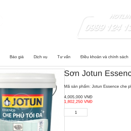
 - Hà Nội ;Cơ sở 2:278 Nguyễn Trãi-Thanh Xuân- Hà Nội
Báo giá
Dịch vụ
Tư vấn
Điều khoản và chính sách
Sơn Jotun Essence
Mã sản phẩm: Jotun Essence che phu
4,005,000 VNĐ
1,802,250 VNĐ