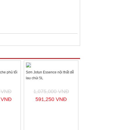
he phủ tối
Sơn Jotun Essence nội thất dễ
lau chùi 5L
0 VNĐ
1,075,000 VNĐ
0 VNĐ
591,250 VNĐ