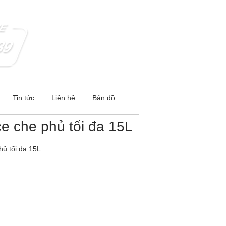
Tin tức
Liên hệ
Bản đồ
 che phủ tối đa 15L
̉ tối đa 15L