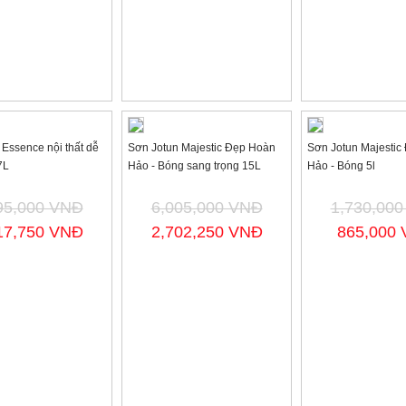
 Essence nội thất dễ
Sơn Jotun Majestic Đẹp Hoàn
Sơn Jotun Majestic
7L
Hảo - Bóng sang trọng 15L
Hảo - Bóng 5l
95,000 VNĐ
6,005,000 VNĐ
1,730,00
17,750 VNĐ
2,702,250 VNĐ
865,000