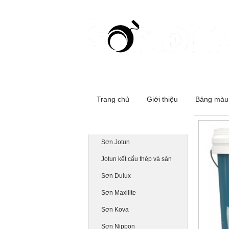
Cơ sở 1:516 Đường Láng - Đống Đa
Trang chủ
Giới thiệu
Bảng màu
Danh mục sản phẩm
Sơn Jotun
Jotun kết cấu thép và sàn
Sơn Dulux
Sơn Maxilite
Sơn Kova
Sơn Nippon