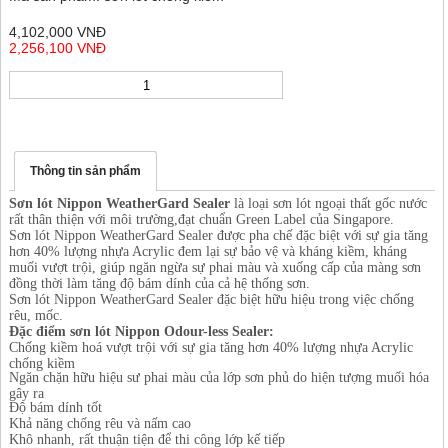
4,102,000 VNĐ
2,256,100 VNĐ
Thông tin sản phẩm
Sơn lót Nippon WeatherGard Sealer
là loại sơn lót ngoại thất gốc nước
rất thân thiện với môi trường,đạt chuẩn Green Label của Singapore.
Sơn lót Nippon WeatherGard Sealer được pha chế đặc biệt với sự gia tăng
hơn 40% lượng nhựa Acrylic đem lại sự bảo vệ và kháng kiềm, kháng
muối vượt trội, giúp ngăn ngừa sự phai màu và xuống cấp của màng sơn
đồng thời làm tăng độ bám dính của cả hệ thống sơn.
Sơn lót Nippon WeatherGard Sealer đặc biệt hữu hiệu trong việc chống
rêu, mốc.
Đặc điểm sơn lót Nippon Odour-less Sealer:
Chống kiềm hoá vượt trội với sự gia tăng hơn 40% lượng nhựa Acrylic
chống kiềm
Ngăn chặn hữu hiệu sư phai màu của lớp sơn phủ do hiện tượng muối hóa
gây ra
Độ bám dính tốt
Khả năng chống rêu và nấm cao
Khô nhanh, rất thuận tiện để thi công lớp kế tiếp