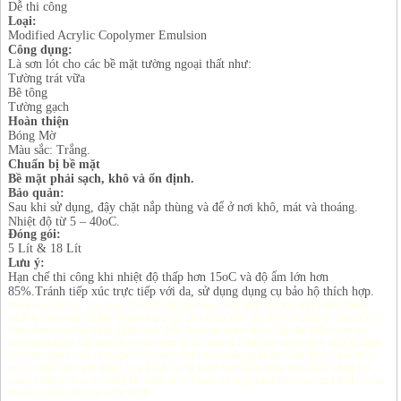
Dễ thi công
Loại:
Modified Acrylic Copolymer Emulsion
Công dụng:
Là sơn lót cho các bề mặt tường ngoại thất như:
Tường trát vữa
Bê tông
Tường gạch
Hoàn thiện
Bóng Mờ
Màu sắc: Trắng.
Chuẩn bị bề mặt
Bề mặt phải sạch, khô và ổn định.
Bảo quản:
Sau khi sử dụng, đậy chặt nắp thùng và để ở nơi khô, mát và thoáng.
Nhiệt độ từ 5 – 40oC.
Đóng gói:
5 Lít & 18 Lít
Lưu ý:
Hạn chế thi công khi nhiệt độ thấp hơn 15oC và độ ẩm lớn hơn
85%.Tránh tiếp xúc trực tiếp với da, sử dụng dụng cụ bảo hộ thích hợp.
thu mua tivi cu
,
thu mua tủ lạnh cũ
,
thu mua máy giặt cũ
,
thu mua điều hòa
cũ
,
thu mua loa cũ
,
thu mua amply cũ
,
thu mua dan am thanh cũ
,
thu mua đồ cũ
,
Sua dieu hoa tai nam dinh
|
sửa điều hòa tại nam định
|
lắp đặt điều hòa tại
nam định
|
lap dat dieu hoa tai nam dinh
|
sua tu lanh tai nam dinh
|
sửa tủ lạnh
tại nam định
|
sua may giat tai nam dinh
|
sửa máy giặt tại nam định
|
sửa bình
nóng lạnh tại nam định
|
sua binh nong lanh tai nam dinh
|
sửa lò vi sóng tại
nam định
|
sua lo vi song tai nam dinh
|
bao duong dieu hoa tai nam dinh
|
bảo
dưỡng điều hòa tại nam định