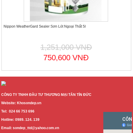
Nippon WeatherGard Sealer Sơn Lót Ngoại Thất 5l
1,251,000 VNĐ
750,600 VNĐ
CÔNG TY TNHH ĐẦU TƯ THƯƠNG MẠI TÂN TÍN ĐỨC
Website: Khosondep.vn
Tel: 024 66 753 696
Hotline: 0989. 124. 139
Email: sondep_ttd@yahoo.com.vn