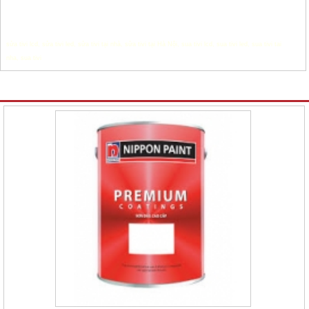
sửa tivi lcd
,
sửa tivi led
,
sửa tivi tại nhà
,
sửa tivi tại Hà Nội
,
sua tivi lcd
,
sua tivi led
,
sua tivi tai
nha
,
sua tivi
Sản phẩm Khác cùng chuyên mục