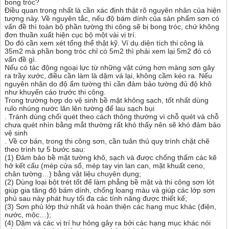
bong tróc?
Điều quan trọng nhất là cần xác định thật rõ nguyên nhân của hiện
tượng này. Về nguyên tắc, nếu độ bám dính của sản phẩm sơn có
vấn đề thì toàn bộ phần tường thi công sẽ bị bong tróc, chứ không
đơn thuần xuất hiện cục bộ một vài vị trí.
Do đó cần xem xét tổng thể thật kỹ. Ví dụ diện tích thi công là
35m2 mà phần bong tróc chỉ có 5m2 thì phải xem lại 5m2 đó có
vấn đề gì.
Nếu có tác động ngoại lực từ những vật cứng hơn màng sơn gây
ra trầy xước, điều cần làm là dặm vá lại, không cầm kéo ra. Nếu
nguyên nhân do độ ẩm tường thì cần đảm bảo tường đủ độ khô
như khuyến cáo trước thi công.
Trong trường hợp do vệ sinh bề mặt không sạch, tốt nhất dùng
rulo nhúng nước lăn lên tường để lau sạch bụi
. Tránh dùng chổi quét theo cách thông thường vì chỗ quét và chỗ
chưa quét nhìn bằng mắt thường rất khó thấy nên sẽ khó đảm bảo
vệ sinh
. Về cơ bản, trong thi công sơn, cần tuân thủ quy trình chặt chẽ
theo trình tự 5 bước sau:
(1) Đảm bảo bề mặt tường khô, sạch và được chống thấm các kẽ
hở kết cấu (mép cửa sổ, mép tay vịn lan can, mặt khuất ceno,
chân tường…) bằng vật liệu chuyên dụng;
(2) Dùng loại bột trét tốt để làm phẳng bề mặt và thi công sơn lót
giúp gia tăng độ bám dính, chống loang màu và giúp các lớp sơn
phủ sau này phát huy tối đa các tính năng được thiết kế;
(3) Sơn phủ lớp thứ nhất và hoàn thiện các hạng mục khác (điện,
nước, mộc…);
(4) Dặm vá các vị trí hư hỏng gây ra bởi các hạng mục khác nói