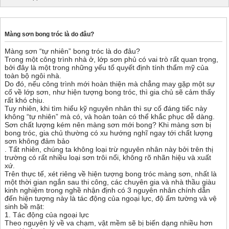
Màng sơn bong tróc là do đâu?
Màng sơn “tự nhiên” bong tróc là do đâu?
Trong một công trình nhà ở, lớp sơn phủ có vai trò rất quan trọng,
bởi đây là một trong những yếu tố quyết định tính thẩm mỹ của
toàn bộ ngôi nhà.
Do đó, nếu công trình mới hoàn thiện mà chẳng may gặp một sự
cố về lớp sơn, như hiện tượng bong tróc, thì gia chủ sẽ cảm thấy
rất khó chịu.
Tuy nhiên, khi tìm hiểu kỹ nguyên nhân thì sự cố đáng tiếc này
không “tự nhiên” mà có, và hoàn toàn có thể khắc phục dễ dàng.
Sơn chất lượng kém nên màng sơn mới bong? Khi màng sơn bị
bong tróc, gia chủ thường có xu hướng nghĩ ngay tới chất lượng
sơn không đảm bảo
. Tất nhiên, chúng ta không loại trừ nguyên nhân này bởi trên thị
trường có rất nhiều loại sơn trôi nổi, không rõ nhãn hiệu và xuất
xứ.
Trên thực tế, xét riêng về hiện tượng bong tróc màng sơn, nhất là
một thời gian ngắn sau thi công, các chuyên gia và nhà thầu giàu
kinh nghiệm trong nghề nhận định có 3 nguyên nhân chính dẫn
đến hiện tượng này là tác động của ngoại lực, độ ẩm tường và vệ
sinh bề mặt:
1. Tác động của ngoại lực
Theo nguyên lý về va chạm, vật mềm sẽ bị biến dạng nhiều hơn