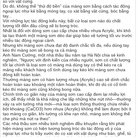
so với vật cứng.
Do đó, không thể “thử độ bền” của màng sơn bằng cách tác động
ngoại lực như kẻ bằng móng tay, cọ xát bằng vật cứng, bóc bằng
tay...
Với những lực tác động kiểu này, bất cứ loại sơn nào dù chất
lượng tốt đến đâu cũng sẽ bị bong tróc.
Nhất là đối với dòng sơn cao cấp chứa nhiều nhựa Acrylic, khi khô
lại tạo thành một màng sơn dẻo dai giúp bảo vệ tường tối ưu trước
nhiều tác động ngoại cảnh.
Nhưng khi màng sơn chưa đạt độ đanh chắc tối đa, nếu dùng tay
kéo thì màng sơn sẽ bong ra cả mảng.
Anh Nam Cường, một nhà thầu lâu năm tại Hà Nội chia sẻ kinh
nghiệm, “Ngược với định kiến của nhiều người, sơn có chất lượng
tốt lại chính là loại sơn có màng mà dùng tay có thể kéo ra cả
mảng nếu khách hàng cố tình dùng tay kéo khi màng sơn chưa
đông kết hoàn toàn.
Thường màng sơn có hàm lượng nhựa (Acrylic) cao sẽ dính chắc
hoàn toàn sau khoảng một năm hoàn thiện, khi đó dù có cố tình
kéo thì màng sơn cũng không bong nữa.
Chính tính co giãn này của màng sơn cao cấp đem lại nhiều lợi
ích, dễ thấy nhất là khả năng che lấp những khe nứt nhỏ—thường
xảy ra với tường nhà mới—mà loại sơn thông thường chứa nhiều
bột khoáng (CaCO3) hơn nhựa (Acrylic) không thể làm được bởi ít
tạo màng co giãn, khi tường có khe rạn nhỏ, màng sơn không thể
che phủ mà nứt ra theo”.
Các nhà thầu sơn nhiều kinh nghiệm đều khuyên rằng khi phát
hiện màng sơn có hiện tượng bong tróc do tác động vô ý của
ngoại lực như bị trầy xước do cọ xát với vật dụng như bàn, ghế, tủ