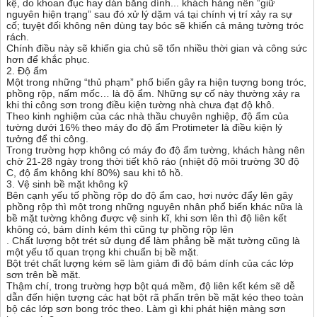
kệ, do khoan đục hay dán băng dính... khách hàng nên “giữ
nguyên hiện trạng” sau đó xử lý dặm vá tại chính vị trí xảy ra sự
cố; tuyệt đối không nên dùng tay bóc sẽ khiến cả mảng tường tróc
rách.
Chính điều này sẽ khiến gia chủ sẽ tốn nhiều thời gian và công sức
hơn để khắc phục.
2. Độ ẩm
Một trong những “thủ phạm” phổ biến gây ra hiện tượng bong tróc,
phồng rộp, nấm mốc… là độ ẩm. Những sự cố này thường xảy ra
khi thi công sơn trong điều kiện tường nhà chưa đạt độ khô.
Theo kinh nghiệm của các nhà thầu chuyên nghiệp, độ ẩm của
tường dưới 16% theo máy đo độ ẩm Protimeter là điều kiện lý
tưởng để thi công.
Trong trường hợp không có máy đo độ ẩm tường, khách hàng nên
chờ 21-28 ngày trong thời tiết khô ráo (nhiệt độ môi trường 30 độ
C, độ ẩm không khí 80%) sau khi tô hồ.
3. Vệ sinh bề mặt không kỹ
Bên cạnh yếu tố phồng rộp do độ ẩm cao, hơi nước đẩy lên gây
phồng rộp thì một trong những nguyên nhân phổ biến khác nữa là
bề mặt tường không được vệ sinh kĩ, khi sơn lên thì độ liên kết
không có, bám dính kém thì cũng tự phồng rộp lên
. Chất lượng bột trét sử dụng để làm phẳng bề mặt tường cũng là
một yếu tố quan trọng khi chuẩn bị bề mặt.
Bột trét chất lượng kém sẽ làm giảm đi độ bám dính của các lớp
sơn trên bề mặt.
Thậm chí, trong trường hợp bột quá mềm, độ liên kết kém sẽ dễ
dẫn đến hiện tượng các hạt bột rã phấn trên bề mặt kéo theo toàn
bộ các lớp sơn bong tróc theo. Làm gì khi phát hiện màng sơn