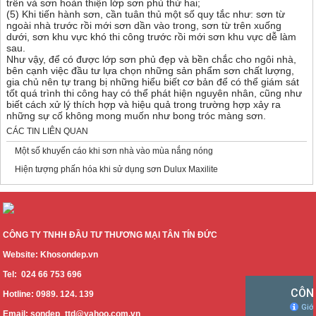
trên và sơn hoàn thiện lớp sơn phủ thứ hai;
(5) Khi tiến hành sơn, cần tuân thủ một số quy tắc như: sơn từ
ngoài nhà trước rồi mới sơn dần vào trong, sơn từ trên xuống
dưới, sơn khu vực khó thi công trước rồi mới sơn khu vực dễ làm
sau.
Như vậy, để có được lớp sơn phủ đẹp và bền chắc cho ngôi nhà,
bên cạnh việc đầu tư lựa chọn những sản phẩm sơn chất lượng,
gia chủ nên tự trang bị những hiểu biết cơ bản để có thể giám sát
tốt quá trình thi công hay có thể phát hiện nguyên nhân, cũng như
biết cách xử lý thích hợp và hiệu quả trong trường hợp xảy ra
những sự cố không mong muốn như bong tróc màng sơn.
CÁC TIN LIÊN QUAN
Một số khuyến cáo khi sơn nhà vào mùa nắng nóng
Hiện tượng phấn hóa khi sử dụng sơn Dulux Maxilite
CÔNG TY TNHH ĐẦU TƯ THƯƠNG MẠI TÂN TÍN ĐỨC
Website: Khosondep.vn
Tel: 024 66 753 696
Hotline: 0989. 124. 139
Email: sondep_ttd@yahoo.com.vn