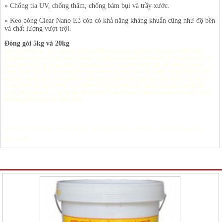
» Chống tia UV, chống thấm, chống bám bụi và trầy xước.
» Keo bóng Clear Nano E3 còn có khả năng kháng khuẩn cũng như độ bền
và chất lượng vượt trội.
Đóng gói 5kg và 20kg
thu mua tivi cu
,
thu mua tủ lạnh cũ
,
thu mua máy giặt cũ
,
thu mua điều hòa
cũ
,
thu mua loa cũ
,
thu mua amply cũ
,
thu mua dan am thanh cũ
,
thu mua đồ cũ
,
Sua dieu hoa tai nam dinh
|
sửa điều hòa tại nam định
|
lắp đặt điều hòa tại
nam định
|
lap dat dieu hoa tai nam dinh
|
sua tu lanh tai nam dinh
|
sửa tủ lạnh
tại nam định
|
sua may giat tai nam dinh
|
sửa máy giặt tại nam định
|
sửa bình
nóng lạnh tại nam định
|
sua binh nong lanh tai nam dinh
|
sửa lò vi sóng tại
nam định
|
sua lo vi song tai nam dinh
|
bao duong dieu hoa tai nam dinh
|
bảo
dưỡng điều hòa tại nam định
sửa tivi lcd
,
sửa tivi led
,
sửa tivi tại nhà
,
sửa tivi tại Hà Nội
,
sua tivi lcd
,
sua tivi led
,
sua tivi tai
nha
,
sua tivi
Sản phẩm Khác cùng chuyên mục