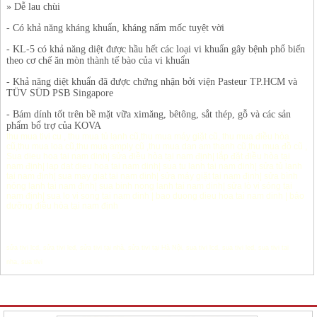
» Dễ lau chùi
- Có khả năng kháng khuẩn, kháng nấm mốc tuyệt vời
- KL-5 có khả năng diệt được hầu hết các loại vi khuẩn gây bệnh phổ biến
theo cơ chế ăn mòn thành tế bào của vi khuẩn
- Khả năng diệt khuẩn đã được chứng nhận bởi viện Pasteur TP.HCM và
TÜV SÜD PSB Singapore
- Bám dính tốt trên bề mặt vữa ximăng, bêtông, sắt thép, gỗ và các sản
phẩm bổ trợ của KOVA
thu mua tivi cu
,
thu mua tủ lạnh cũ
,
thu mua máy giặt cũ
,
thu mua điều hòa
cũ
,
thu mua loa cũ
,
thu mua amply cũ
,
thu mua dan am thanh cũ
,
thu mua đồ cũ
,
Sua dieu hoa tai nam dinh
|
sửa điều hòa tại nam định
|
lắp đặt điều hòa tại
nam định
|
lap dat dieu hoa tai nam dinh
|
sua tu lanh tai nam dinh
|
sửa tủ lạnh
tại nam định
|
sua may giat tai nam dinh
|
sửa máy giặt tại nam định
|
sửa bình
nóng lạnh tại nam định
|
sua binh nong lanh tai nam dinh
|
sửa lò vi sóng tại
nam định
|
sua lo vi song tai nam dinh
|
bao duong dieu hoa tai nam dinh
|
bảo
dưỡng điều hòa tại nam định
sửa tivi lcd
,
sửa tivi led
,
sửa tivi tại nhà
,
sửa tivi tại Hà Nội
,
sua tivi lcd
,
sua tivi led
,
sua tivi tai
nha
,
sua tivi
Sản phẩm Khác cùng chuyên mục