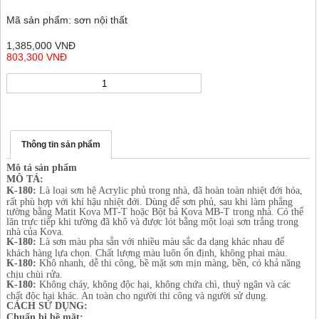
Mã sản phẩm: sơn nội thất
1,385,000 VNĐ
803,300 VNĐ
Thông tin sản phẩm
Mô tả sản phẩm
MÔ TẢ:
K-180:
Là loại sơn hệ Acrylic phủ trong nhà, đã hoàn toàn nhiệt đới hóa,
rất phù hợp với khí hậu nhiệt đới. Dùng để sơn phủ, sau khi làm phẳng
tường bằng Matit Kova MT-T hoặc Bột bả Kova MB-T trong nhà. Có thể
lăn trực tiếp khi tường đã khô và được lót bằng một loại sơn trắng trong
nhà của Kova.
K-180:
Là sơn màu pha sẵn với nhiều màu sắc đa dạng khác nhau để
khách hàng lựa chọn. Chất lượng màu luôn ổn định, không phai màu.
K-180:
Khô nhanh, dễ thi công, bề mặt sơn mịn màng, bền, có khả năng
chịu chùi rửa.
K-180:
Không cháy, không độc hại, không chứa chì, thuỷ ngân và các
chất độc hại khác. An toàn cho người thi công và người sử dụng.
CÁCH SỬ DỤNG:
Chuẩn bị bề mặt: