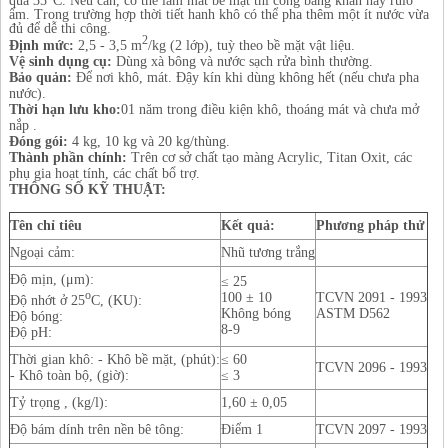
ẩm. Trong trường hợp thời tiết hanh khô có thể pha thêm một ít nước vừa
đủ để dễ thi công.
2
Định mức:
2,5 - 3,5 m
/kg (2 lớp), tuỳ theo bề mặt vật liệu.
Vệ sinh dụng cụ:
Dùng xà bông và nước sạch rửa bình thường.
Bảo quản:
Để nơi khô, mát. Đậy kín khi dùng không hết (nếu chưa pha
nước).
Thời hạn lưu kho:
01 năm trong điều kiện khô, thoáng mát và chưa mở
nắp .
Đóng gói:
4 kg, 10 kg và 20 kg/thùng.
Thành phần chính:
Trên cơ sở chất tạo màng Acrylic, Titan Oxit, các
phụ gia hoạt tính, các chất bổ trợ.
THÔNG SỐ KỸ THUẬT:
Tên chỉ tiêu
Kết quả:
Phương pháp thử
Ngoại cảm:
Nhũ tương trắng
Độ mịn, (μm):
≤ 25
o
100 ± 10
TCVN 2091 - 1993
Độ nhớt ở 25
C, (KU):
Không bóng
ASTM D562
Độ bóng:
8-9
Độ pH:
Thời gian khô: - Khô bề mặt, (phút):
≤ 60
TCVN 2096 - 1993
- Khô toàn bộ, (giờ):
≤ 3
Tỷ trọng , (kg/l):
1,60 ± 0,05
Độ bám dính trên nền bê tông:
Điểm 1
TCVN 2097 - 1993