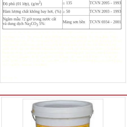
2
≤ 135
TCVN 2095 - 1993
Độ phủ (01 lớp), (g/m
)
Hàm lượng chất không bay hơi, (%)
≥ 50
TCVN 2093 - 1993
Ngâm mẫu 72 giờ trong nước cất
Màng sơn bền
TCVN 6934 - 2001
và dung dịch Na
CO
5%:
2
3
sửa tivi lcd
,
sửa tivi led
,
sửa tivi tại nhà
,
sửa tivi tại Hà Nội
,
sua tivi lcd
,
sua tivi led
,
sua tivi tai
thu mua tivi cu
,
thu mua tủ lạnh cũ
,
thu mua máy giặt cũ
,
thu mua điều hòa
cũ
,
thu mua loa cũ
,
thu mua amply cũ
,
thu mua dan am thanh cũ
,
thu mua đồ cũ
,
Sua dieu hoa tai nam dinh
|
sửa điều hòa tại nam định
|
lắp đặt điều hòa tại
nam định
|
lap dat dieu hoa tai nam dinh
|
sua tu lanh tai nam dinh
|
sửa tủ lạnh
tại nam định
|
sua may giat tai nam dinh
|
sửa máy giặt tại nam định
|
sửa bình
nóng lạnh tại nam định
|
sua binh nong lanh tai nam dinh
|
sửa lò vi sóng tại
nam định
|
sua lo vi song tai nam dinh
|
bao duong dieu hoa tai nam dinh
|
bảo
dưỡng điều hòa tại nam định
nha
,
sua tivi
Sản phẩm Khác cùng chuyên mục