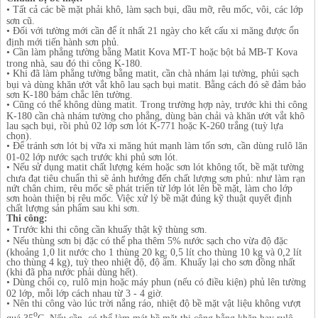
• Tất cả các bề mặt phải khô, làm sạch bụi, dầu mỡ, rêu mốc, vôi, các lớp
sơn cũ.
• Đối với tường mới cần để ít nhất 21 ngày cho kết cấu xi măng được ổn
định mới tiến hành sơn phủ.
• Cần làm phẳng tường bằng Matit Kova MT-T hoặc bột bả MB-T Kova
trong nhà, sau đó thi công K-180.
• Khi đã làm phẳng tường bằng matit, cần chà nhám lại tường, phủi sạch
bụi và dùng khăn ướt vắt khô lau sạch bụi matit. Bằng cách đó sẽ đảm bảo
sơn K-180 bám chắc lên tường.
• Cũng có thể không dùng matit. Trong trường hợp này, trước khi thi công
K-180 cần chà nhám tường cho phẳng, dùng bàn chải và khăn ướt vắt khô
lau sạch bụi, rồi phủ 02 lớp sơn lót K-771 hoặc K-260 trắng (tuỳ lựa
chọn).
• Để tránh sơn lót bị vữa xi măng hút mạnh làm tốn sơn, cần dùng rulô lăn
01-02 lớp nước sạch trước khi phủ sơn lót.
• Nếu sử dụng matit chất lượng kém hoặc sơn lót không tốt, bề mặt tường
chưa đạt tiêu chuẩn thì sẽ ảnh hưởng đến chất lượng sơn phủ: như làm rạn
nứt chân chim, rêu mốc sẽ phát triển từ lớp lót lên bề mặt, làm cho lớp
sơn hoàn thiện bị rêu mốc. Việc xử lý bề mặt đúng kỹ thuật quyết định
chất lượng sản phẩm sau khi sơn.
Thi công:
• Trước khi thi công cần khuấy thật kỹ thùng sơn.
• Nếu thùng sơn bị đặc có thể pha thêm 5% nước sạch cho vừa độ đặc
(khoảng 1,0 lit nước cho 1 thùng 20 kg; 0,5 lít cho thùng 10 kg và 0,2 lít
cho thùng 4 kg), tuỳ theo nhiệt độ, độ ẩm. Khuấy lại cho sơn đồng nhất
(khi đã pha nước phải dùng hết).
• Dùng chổi cọ, rulô mịn hoặc máy phun (nếu có điều kiện) phủ lên tường
02 lớp, mỗi lớp cách nhau từ 3 - 4 giờ.
• Nên thi công vào lúc trời nắng ráo, nhiệt độ bề mặt vật liệu không vượt
o
quá 35
C. Nếu cần, có thể làm mát bề mặt thi công bằng khăn hay rulô