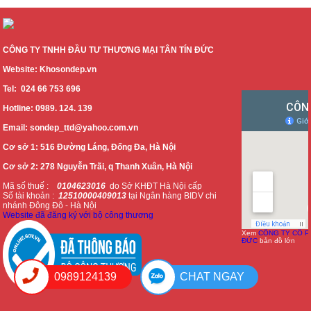
CÔNG TY TNHH ĐẦU TƯ THƯƠNG MẠI TÂN TÍN ĐỨC
Website: Khosondep.vn
Tel: 024 66 753 696
Hotline: 0989. 124. 139
Email: sondep_ttd@yahoo.com.vn
Cơ sở 1: 516 Đường Láng, Đống Đa, Hà Nội
Cơ sở 2: 278 Nguyễn Trãi, q Thanh Xuân, Hà Nội
Mã số thuế :
0104623016
do Sở KHĐT Hà Nội cấp
Số tài khoản :
12510000409013
tại Ngân hàng BIDV chi
nhánh Đông Đô - Hà Nội
Website đã đăng ký với bộ công thương
Xem
CÔNG TY CỔ P
ĐỨC
bản đồ lớn
0989124139
CHAT NGAY