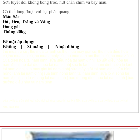
Sơn tuyệt đối không bong tróc, nứt chân chim và bay màu.
Có thể dùng được với hạt phản quang
Màu Sắc
Đỏ , Đen, Trắng và Vàng
Đóng gói
Thùng 20kg
Bề mặt áp dụng:
Bêtông | Xi măng | Nhựa đường
thu mua tivi cu
,
thu mua tủ lạnh cũ
,
thu mua máy giặt cũ
,
thu mua điều hòa
cũ
,
thu mua loa cũ
,
thu mua amply cũ
,
thu mua dan am thanh cũ
,
thu mua đồ cũ
,
Sua dieu hoa tai nam dinh
|
sửa điều hòa tại nam định
|
lắp đặt điều hòa tại
nam định
|
lap dat dieu hoa tai nam dinh
|
sua tu lanh tai nam dinh
|
sửa tủ lạnh
tại nam định
|
sua may giat tai nam dinh
|
sửa máy giặt tại nam định
|
sửa bình
nóng lạnh tại nam định
|
sua binh nong lanh tai nam dinh
|
sửa lò vi sóng tại
nam định
|
sua lo vi song tai nam dinh
|
bao duong dieu hoa tai nam dinh
|
bảo
dưỡng điều hòa tại nam định
sửa tivi lcd
,
sửa tivi led
,
sửa tivi tại nhà
,
sửa tivi tại Hà Nội
,
sua tivi lcd
,
sua tivi led
,
sua tivi tai
nha
,
sua tivi
Sản phẩm Khác cùng chuyên mục