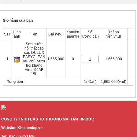
Giỏ hàng của bạn
Hình
Khuyễn
Số
Thành
STT
Tên
Giá (vnđ)
ảnh
mãi(%)
lượng(cái)
tiền(vnđ)
Sơn nước
nội thất cao
cấp DULUX
X
EASYCLEAN
1
1,665,000
0
1,665,000
lau chùi vượt
trội kháng
Virus 99AB
15L
Tổng tiền
1( Cái )
1,665,000(vnđ)
Thanh thoán
Tiếp tục mua hàng
CÔNG TY TNHH ĐẦU TƯ THƯƠNG MẠI TÂN TÍN ĐỨC
Website: Khosondep.vn
Tel: 024 66 753 696