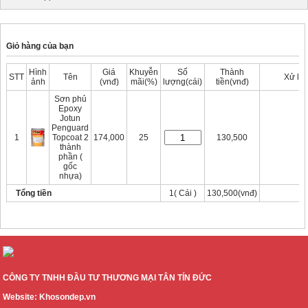
Giỏ hàng của bạn
Hình
Giá
Khuyễn
Số
Thành
STT
Tên
Xử lý
ảnh
(vnđ)
mãi(%)
lượng(cái)
tiền(vnđ)
Sơn phủ
Epoxy
Jotun
Penguard
Xóa
1
Topcoat 2
174,000
25
130,500
thành
phần (
gốc
nhựa)
Tổng tiền
1( Cái )
130,500(vnđ)
Thanh thoán
Tiếp tục mua hàng
CÔNG TY TNHH ĐẦU TƯ THƯƠNG MẠI TÂN TÍN ĐỨC
Website: Khosondep.vn