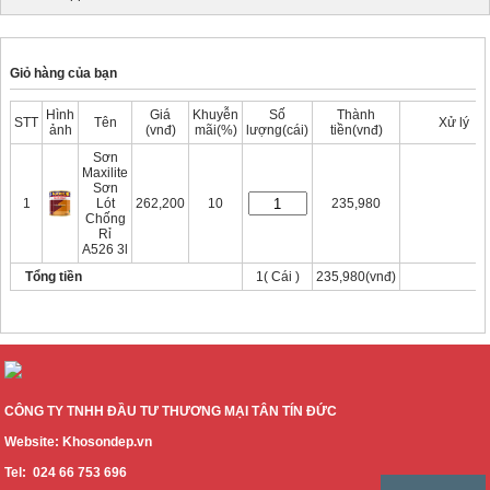
Giỏ hàng của bạn
Hình
Giá
Khuyễn
Số
Thành
STT
Tên
Xử lý
ảnh
(vnđ)
mãi(%)
lượng(cái)
tiền(vnđ)
Sơn
Maxilite
Sơn
Xóa
1
Lót
262,200
10
235,980
Chống
Rỉ
A526 3l
Tổng tiền
1( Cái )
235,980(vnđ)
Thanh thoán
Tiếp tục mua hàng
CÔNG TY TNHH ĐẦU TƯ THƯƠNG MẠI TÂN TÍN ĐỨC
Website: Khosondep.vn
Tel: 024 66 753 696